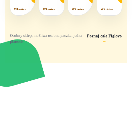
komplet,
mix
Wkrótce
Wkrótce
Wkrótce
Wkrótce
wzorów
Osobny sklep, możliwa osobna paczka, jedna
Poznaj całe Figlovo
→
płatność.
Zabawki, figurki i kolekcjonerskie hity z
e
smyk
ulubionych światów. Jeden sklep, przejrzyste
zasady dostawy i produkty od polskich oraz
europejskich dystrybutorów.