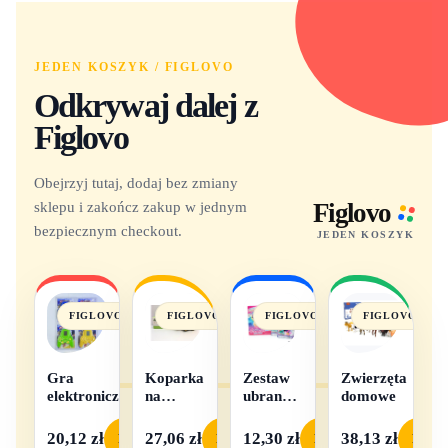
JEDEN KOSZYK / FIGLOVO
Odkrywaj dalej z
Figlovo
Obejrzyj tutaj, dodaj bez zmiany
sklepu i zakończ zakup w jednym
Figlovo
bezpiecznym checkout.
JEDEN KOSZYK
FIGLOVO
FIGLOVO
FIGLOVO
FIGLOVO
Gra
Koparka
Zestaw
Zwierzęta
elektroniczna
na
ubranek
domowe
baterie
dla lalek
- 1
20,12 zł
27,06 zł
12,30 zł
38,13 zł
Podgląd
Podgląd
Podgląd
Podgl