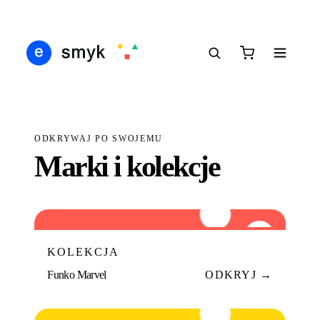
IŚ
DARMOWA DOSTAWA OD 199 ZŁ
POLSCY I EUROPEJSCY DYSTRYBUTORZY
1
●
●
●
ODKRYWAJ PO SWOJEMU
Marki i kolekcje
FM
01
KOLEKCJA
Funko Marvel
ODKRYJ →
FD