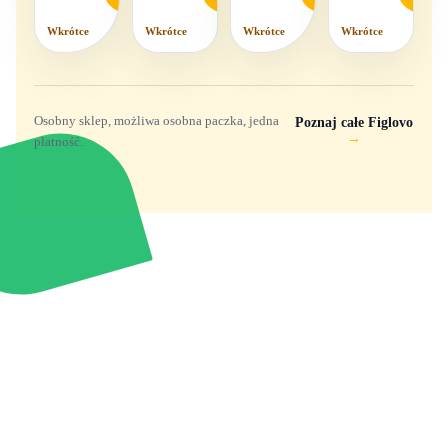
komplet,
mix
Wkrótce
Wkrótce
Wkrótce
Wkrótce
wzorów
Osobny sklep, możliwa osobna paczka, jedna
Poznaj całe Figlovo
→
płatność.
Zabawki, figurki i kolekcjonerskie hity z
e
smyk
ulubionych światów. Jeden sklep, przejrzyste
zasady dostawy i produkty od polskich oraz
europejskich dystrybutorów.