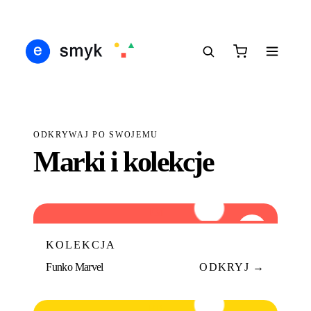
IŚ
DARMOWA DOSTAWA OD 199 ZŁ
POLSCY I EUROPEJSCY DYSTRYBUTORZY
1
●
●
●
ODKRYWAJ PO SWOJEMU
Marki i kolekcje
FM
01
KOLEKCJA
Funko Marvel
ODKRYJ →
FD