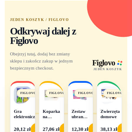
JEDEN KOSZYK / FIGLOVO
Odkrywaj dalej z
Figlovo
Obejrzyj tutaj, dodaj bez zmiany
sklepu i zakończ zakup w jednym
Figlovo
bezpiecznym checkout.
JEDEN KOSZYK
FIGLOVO
FIGLOVO
FIGLOVO
FIGLOVO
Gra
Koparka
Zestaw
Zwierzęta
elektroniczna
na
ubranek
domowe
baterie
dla lalek
- 1
20,12 zł
27,06 zł
12,30 zł
38,13 zł
Podgląd
Podgląd
Podgląd
Podgl