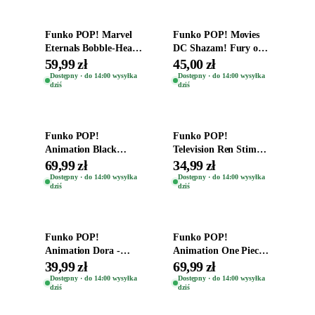
Funko POP! Marvel
Funko POP! Movies
Eternals Bobble-Head
DC Shazam! Fury of
Oryginalna Figurka
the Gods Vinyl Figure
59,99 zł
45,00 zł
Kro 737
Eugene 1281
Dostępny · do 14:00 wysyłka
Dostępny · do 14:00 wysyłka
dziś
dziś
Dodaj do koszyka
Dodaj do koszyka
Funko POP!
Funko POP!
Animation Black
Television Ren Stimpy
Clover Vinyl Figure
Space Madness Ren
69,99 zł
34,99 zł
Oryginalna Figurka
(Special Edition) 1532
Dostępny · do 14:00 wysyłka
Dostępny · do 14:00 wysyłka
dziś
dziś
Yuno 1101
Dodaj do koszyka
Dodaj do koszyka
Funko POP!
Funko POP!
Animation Dora -
Animation One Piece
Vinyl Figure
Vinyl Figure Figurka
39,99 zł
69,99 zł
Oryginalna Figurka
Roronoa Zoro 1775
Dostępny · do 14:00 wysyłka
Dostępny · do 14:00 wysyłka
dziś
dziś
Dora 2003