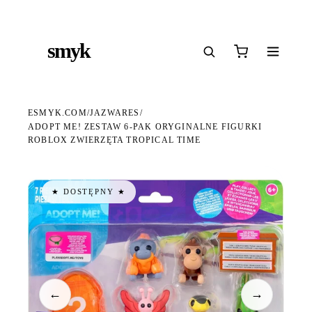
Ś
DARMOWA DOSTAWA OD 199 ZŁ
POLSCY I EUROPEJSCY DYSTRYBUTORZY
14
●
●
●
smyk
e
ESMYK.COM
JAZWARES
/
/
ADOPT ME! ZESTAW 6-PAK ORYGINALNE FIGURKI
ROBLOX ZWIERZĘTA TROPICAL TIME
★ DOSTĘPNY ★
←
→