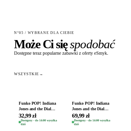
N°05 / WYBRANE DLA CIEBIE
Może Ci się
spodobać
Dostępne teraz popularne zabawki z oferty eSmyk.
WSZYSTKIE
→
Dodaj do koszyka
Dodaj do koszyka
Funko POP! Indiana
Funko POP! Indiana
Jones and the Dial
Jones and the Dial
Destiny Bobble-Head
Destiny Bobble-Head
32,99 zł
69,99 zł
Helena Shaw 1386
Teddy Kumar 1388
Dostępny · do 14:00 wysyłka
Dostępny · do 14:00 wysyłka
dziś
dziś
Dodaj do koszyka
Dodaj do koszyka