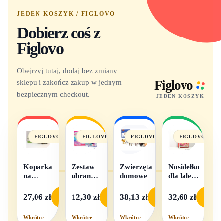
JEDEN KOSZYK / FIGLOVO
Dobierz coś z
Figlovo
Obejrzyj tutaj, dodaj bez zmiany
sklepu i zakończ zakup w jednym
Figlovo
bezpiecznym checkout.
JEDEN KOSZYK
FIGLOVO
FIGLOVO
FIGLOVO
FIGLOVO
Koparka
Zestaw
Zwierzęta
Nosidełko
na
ubranek
domowe
dla lalek
baterie
dla lalek
w
- 1
pudełku
27,06 zł
12,30 zł
38,13 zł
32,60 zł
Podgląd
Podgląd
Podgląd
Podgl
komplet,
mix
Wkrótce
Wkrótce
Wkrótce
Wkrótce
wzorów