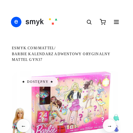
Ś
DARMOWA DOSTAWA OD 199 ZŁ
POLSCY I EUROPEJSCY DYSTRYBUTORZY
14
●
●
●
ESMYK.COM
MATTEL
/
/
BARBIE KALENDARZ ADWENTOWY ORYGINALNY
MATTEL GYN37
★ DOSTĘPNY ★
←
→