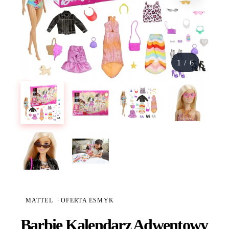
1
/
6
MATTEL
·
OFERTA ESMYK
Barbie Kalendarz Adwentowy