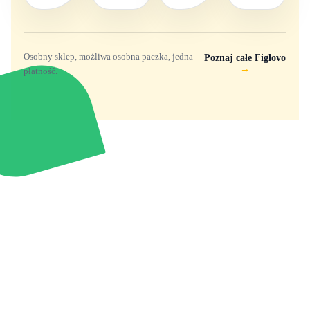
Osobny sklep, możliwa osobna paczka, jedna
Poznaj całe Figlovo
→
płatność.
Zabawki, figurki i kolekcjonerskie hity z
e
smyk
ulubionych światów. Jeden sklep, przejrzyste
zasady dostawy i produkty od polskich oraz
europejskich dystrybutorów.
Popularne marki
Pomoc
Zakupy