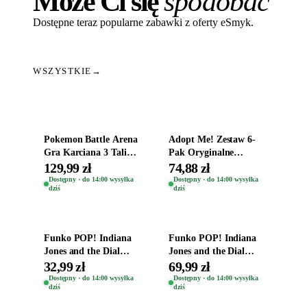
Może Ci się
spodobać
Dostępne teraz popularne zabawki z oferty eSmyk.
WSZYSTKIE
→
Dodaj do koszyka
Dodaj do koszyka
Pokemon Battle Arena
Adopt Me! Zestaw 6-
Gra Karciana 3 Talie
Pak Oryginalne
Oryginal
Figurki Roblox
129,99 zł
74,88 zł
Zwierzęta Tropical
Dostępny · do 14:00 wysyłka
Dostępny · do 14:00 wysyłka
dziś
dziś
Time
Dodaj do koszyka
Dodaj do koszyka
Funko POP! Indiana
Funko POP! Indiana
Jones and the Dial
Jones and the Dial
Destiny Bobble-Head
Destiny Bobble-Head
32,99 zł
69,99 zł
Helena Shaw 1386
Teddy Kumar 1388
Dostępny · do 14:00 wysyłka
Dostępny · do 14:00 wysyłka
dziś
dziś
Dodaj do koszyka
Dodaj do koszyka