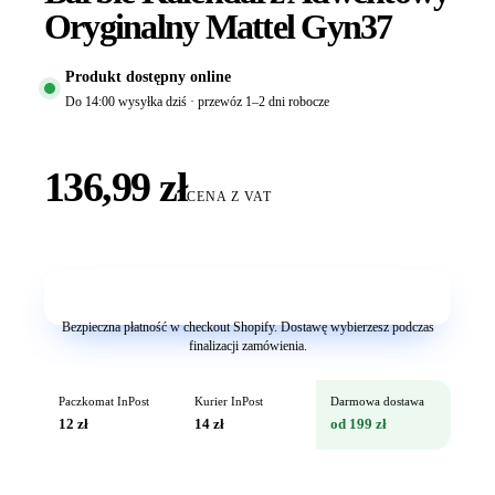
Oryginalny Mattel Gyn37
Produkt dostępny online
Do 14:00 wysyłka dziś · przewóz 1–2 dni robocze
136,99 zł
CENA Z VAT
Dodaj do koszyka
Bezpieczna płatność w checkout Shopify. Dostawę wybierzesz podczas
finalizacji zamówienia.
Paczkomat InPost
Kurier InPost
Darmowa dostawa
12 zł
14 zł
od 199 zł