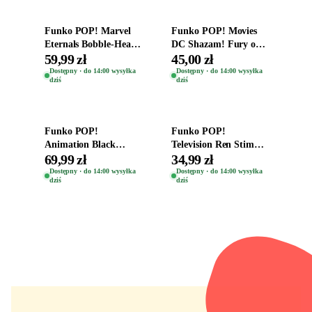
Funko POP! Marvel
Funko POP! Movies
Eternals Bobble-Head
DC Shazam! Fury of
Oryginalna Figurka
the Gods Vinyl Figure
59,99 zł
45,00 zł
Kro 737
Eugene 1281
Dostępny · do 14:00 wysyłka
Dostępny · do 14:00 wysyłka
dziś
dziś
Dodaj do koszyka
Dodaj do koszyka
Funko POP!
Funko POP!
Animation Black
Television Ren Stimpy
Clover Vinyl Figure
Space Madness Ren
69,99 zł
34,99 zł
Oryginalna Figurka
(Special Edition) 1532
Dostępny · do 14:00 wysyłka
Dostępny · do 14:00 wysyłka
dziś
dziś
Yuno 1101