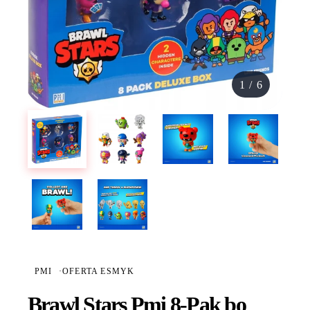
1
/
6
PMI
·
OFERTA ESMYK
Brawl Stars Pmi 8-Pak bo