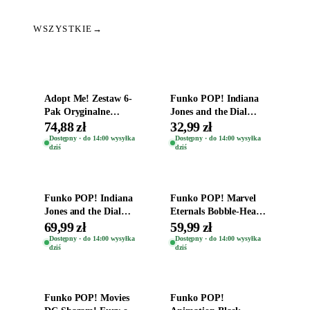
WSZYSTKIE
→
Dodaj do koszyka
Dodaj do koszyka
Adopt Me! Zestaw 6-
Funko POP! Indiana
Pak Oryginalne
Jones and the Dial
Figurki Roblox
Destiny Bobble-Head
74,88 zł
32,99 zł
Zwierzęta Tropical
Helena Shaw 1386
Dostępny · do 14:00 wysyłka
Dostępny · do 14:00 wysyłka
dziś
dziś
Time
Dodaj do koszyka
Dodaj do koszyka
Funko POP! Indiana
Funko POP! Marvel
Jones and the Dial
Eternals Bobble-Head
Destiny Bobble-Head
Oryginalna Figurka
69,99 zł
59,99 zł
Teddy Kumar 1388
Kro 737
Dostępny · do 14:00 wysyłka
Dostępny · do 14:00 wysyłka
dziś
dziś
Dodaj do koszyka
Dodaj do koszyka
Funko POP! Movies
Funko POP!