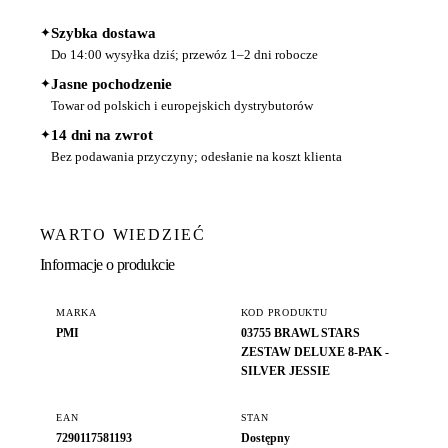
✦
Szybka dostawa
Do 14:00 wysyłka dziś; przewóz 1–2 dni robocze
✦
Jasne pochodzenie
Towar od polskich i europejskich dystrybutorów
✦
14 dni na zwrot
Bez podawania przyczyny; odesłanie na koszt klienta
WARTO WIEDZIEĆ
Informacje o produkcie
MARKA
KOD PRODUKTU
PMI
03755 BRAWL STARS
ZESTAW DELUXE 8-PAK -
SILVER JESSIE
EAN
STAN
7290117581193
Dostępny