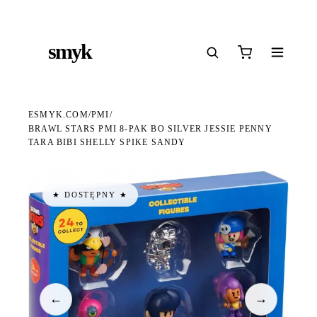
Ś
DARMOWA DOSTAWA OD 199 ZŁ
POLSCY I EUROPEJSCY DYSTRYBUTORZY
14
●
●
●
smyk
e
ESMYK.COM
PMI
/
/
BRAWL STARS PMI 8-PAK BO SILVER JESSIE PENNY
TARA BIBI SHELLY SPIKE SANDY
★ DOSTĘPNY ★
←
→