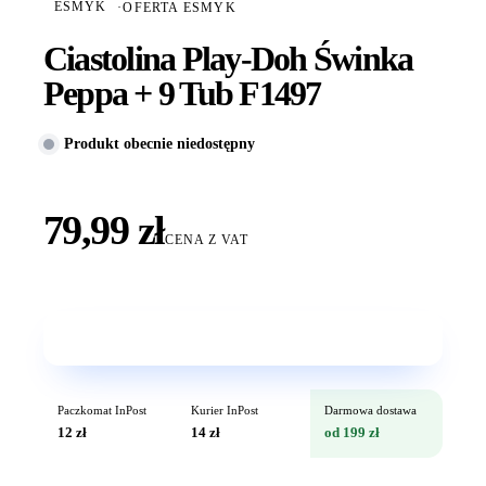
ESMYK
·
OFERTA ESMYK
Ciastolina Play-Doh Świnka
Peppa + 9 Tub F1497
Produkt obecnie niedostępny
79,99 zł
CENA Z VAT
Wkrótce w sprzedaży
Paczkomat InPost
Kurier InPost
Darmowa dostawa
12 zł
14 zł
od 199 zł