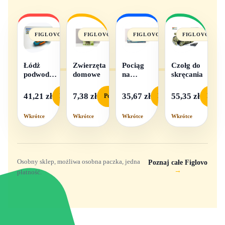
FIGLOVO
FIGLOVO
FIGLOVO
FIGLOVO
Łódż
Zwierzęta
Pociąg
Czołg do
podwodna
domowe
na
skręcania
na baterie
baterie
światło i
41,21 zł
7,38 zł
35,67 zł
55,35 zł
Podgląd
Podgląd
Podgląd
Podgl
dźwięk
Wkrótce
Wkrótce
Wkrótce
Wkrótce
Osobny sklep, możliwa osobna paczka, jedna
Poznaj całe Figlovo
→
płatność.