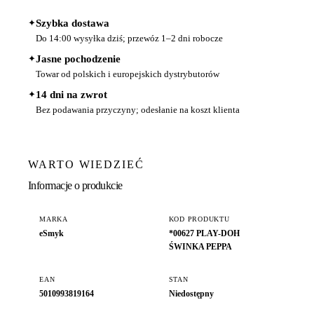
✦
Szybka dostawa
Do 14:00 wysyłka dziś; przewóz 1–2 dni robocze
✦
Jasne pochodzenie
Towar od polskich i europejskich dystrybutorów
✦
14 dni na zwrot
Bez podawania przyczyny; odesłanie na koszt klienta
WARTO WIEDZIEĆ
Informacje o produkcie
MARKA
KOD PRODUKTU
eSmyk
*00627 PLAY-DOH
ŚWINKA PEPPA
EAN
STAN
5010993819164
Niedostępny