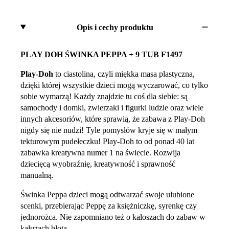
Opis i cechy produktu
PLAY DOH ŚWINKA PEPPA + 9 TUB F1497
Play-Doh
to ciastolina, czyli miękka masa plastyczna,
dzięki której wszystkie dzieci mogą wyczarować, co tylko
sobie wymarzą! Każdy znajdzie tu coś dla siebie: są
samochody i domki, zwierzaki i figurki ludzie oraz wiele
innych akcesoriów, które sprawią, że zabawa z Play-Doh
nigdy się nie nudzi! Tyle pomysłów kryje się w małym
tekturowym pudełeczku! Play-Doh to od ponad 40 lat
zabawka kreatywna numer 1 na świecie. Rozwija
dziecięcą wyobraźnię, kreatywność i sprawność
manualną.
Świnka Peppa dzieci mogą odtwarzać swoje ulubione
scenki, przebierając Peppę za księżniczkę, syrenkę czy
jednorożca. Nie zapomniano też o kaloszach do zabaw w
kałużach błota