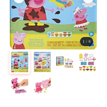
1
/
6