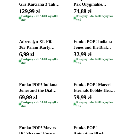
Gra Karciana 3 Talie
Pak Oryginalne
Oryginal
Figurki Roblox
129,99 zł
74,88 zł
Zwierzęta Tropical
Dostępny · do 14:00 wysyłka
Dostępny · do 14:00 wysyłka
dziś
dziś
Time
Dodaj do koszyka
Dodaj do koszyka
Adrenalyn XL Fifa
Funko POP! Indiana
365 Panini Karty
Jones and the Dial
Piłkarskie Saszetka z
Destiny Bobble-Head
6,99 zł
32,99 zł
Kartami 2026
Helena Shaw 1386
Dostępny · do 14:00 wysyłka
Dostępny · do 14:00 wysyłka
dziś
dziś
Dodaj do koszyka
Dodaj do koszyka
Funko POP! Indiana
Funko POP! Marvel
Jones and the Dial
Eternals Bobble-Head
Destiny Bobble-Head
Oryginalna Figurka
69,99 zł
59,99 zł
Teddy Kumar 1388
Kro 737
Dostępny · do 14:00 wysyłka
Dostępny · do 14:00 wysyłka
dziś
dziś
Dodaj do koszyka
Dodaj do koszyka
Funko POP! Movies
Funko POP!
DC Shazam! Fury of
Animation Black