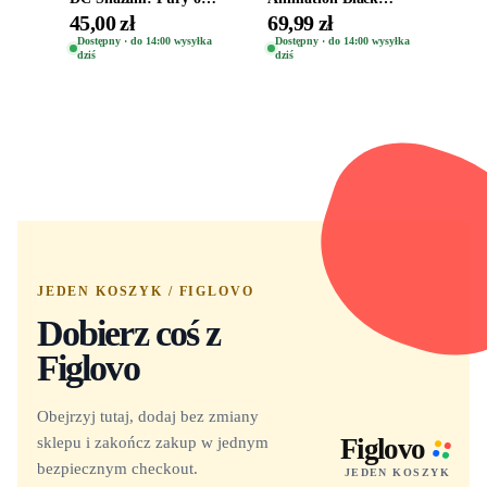
the Gods Vinyl Figure
Clover Vinyl Figure
45,00 zł
69,99 zł
Eugene 1281
Oryginalna Figurka
Dostępny · do 14:00 wysyłka
Dostępny · do 14:00 wysyłka
dziś
dziś
Yuno 1101
JEDEN KOSZYK / FIGLOVO
Dobierz coś z
Figlovo
Obejrzyj tutaj, dodaj bez zmiany
sklepu i zakończ zakup w jednym
Figlovo
bezpiecznym checkout.
JEDEN KOSZYK