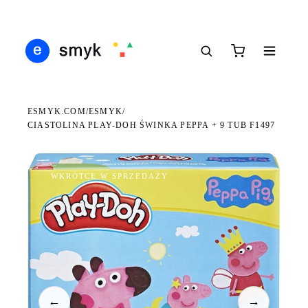
DARMOWA DOSTAWA OD 199 ZŁ
POLSCY I EUROPEJSCY DYSTRYBUTORZY
14 
●
●
●
ESMYK.COM
ESMYK
/
/
CIASTOLINA PLAY-DOH ŚWINKA PEPPA + 9 TUB F1497
WKRÓTCE W SPRZEDAŻY
←
→