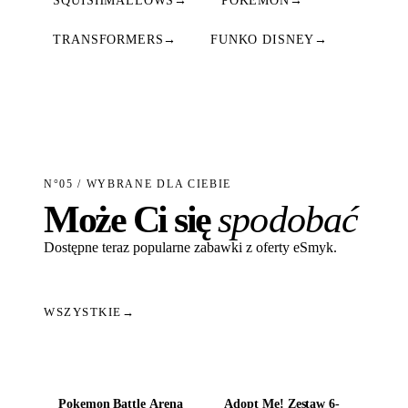
SQUISHMALLOWS
→
POKEMON
→
TRANSFORMERS
→
FUNKO DISNEY
→
N°05 / WYBRANE DLA CIEBIE
Może Ci się
spodobać
Dostępne teraz popularne zabawki z oferty eSmyk.
WSZYSTKIE
→
Dodaj do koszyka
Dodaj do koszyka
Pokemon Battle Arena
Adopt Me! Zestaw 6-