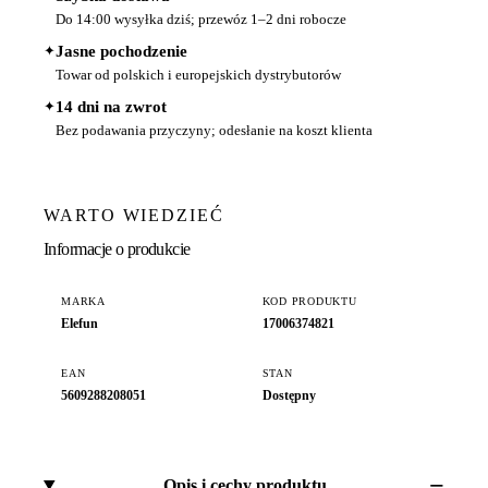
Do 14:00 wysyłka dziś; przewóz 1–2 dni robocze
✦
Jasne pochodzenie
Towar od polskich i europejskich dystrybutorów
✦
14 dni na zwrot
Bez podawania przyczyny; odesłanie na koszt klienta
WARTO WIEDZIEĆ
Informacje o produkcie
MARKA
KOD PRODUKTU
Elefun
17006374821
EAN
STAN
5609288208051
Dostępny
Opis i cechy produktu