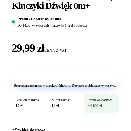
Kluczyki Dźwięk 0m+
Produkt dostępny online
Do 14:00 wysyłka dziś · przewóz 1–2 dni robocze
29,99 zł
CENA Z VAT
Dodaj do koszyka
Bezpieczna płatność w checkout Shopify. Dostawę wybierzesz w koszyku.
Paczkomat InPost
Kurier InPost
Darmowa dostawa
12 zł
14 zł
od 199 zł
✦
Szybka dostawa