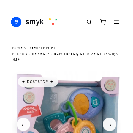
Ś
DARMOWA DOSTAWA OD 199 ZŁ
POLSCY I EUROPEJSCY DYSTRYBUTORZY
14
●
●
●
ESMYK.COM
ELEFUN
/
/
ELEFUN GRYZAK Z GRZECHOTKĄ KLUCZYKI DŹWIĘK
0M+
★ DOSTĘPNY ★
←
→