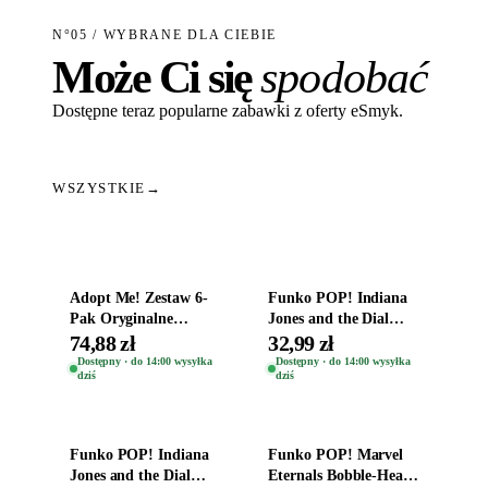
N°05 / WYBRANE DLA CIEBIE
Może Ci się
spodobać
Dostępne teraz popularne zabawki z oferty eSmyk.
WSZYSTKIE
→
Dodaj do koszyka
Dodaj do koszyka
Adopt Me! Zestaw 6-
Funko POP! Indiana
Pak Oryginalne
Jones and the Dial
Figurki Roblox
Destiny Bobble-Head
74,88 zł
32,99 zł
Zwierzęta Tropical
Helena Shaw 1386
Dostępny · do 14:00 wysyłka
Dostępny · do 14:00 wysyłka
dziś
dziś
Time
Dodaj do koszyka
Dodaj do koszyka
Funko POP! Indiana
Funko POP! Marvel
Jones and the Dial
Eternals Bobble-Head