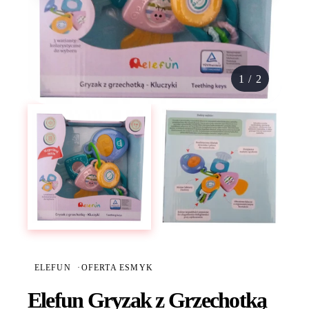
1
/
2
ELEFUN
·
OFERTA ESMYK
Elefun Gryzak z Grzechotką