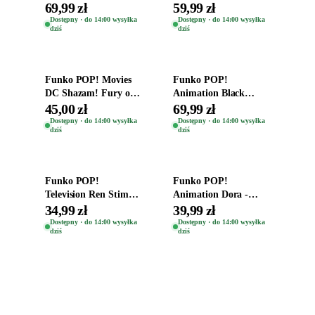
Destiny Bobble-Head
Oryginalna Figurka
69,99 zł
59,99 zł
Teddy Kumar 1388
Kro 737
Dostępny · do 14:00 wysyłka
Dostępny · do 14:00 wysyłka
dziś
dziś
Dodaj do koszyka
Dodaj do koszyka
Funko POP! Movies
Funko POP!
DC Shazam! Fury of
Animation Black
the Gods Vinyl Figure
Clover Vinyl Figure
45,00 zł
69,99 zł
Eugene 1281
Oryginalna Figurka
Dostępny · do 14:00 wysyłka
Dostępny · do 14:00 wysyłka
dziś
dziś
Yuno 1101
Dodaj do koszyka
Dodaj do koszyka
Funko POP!
Funko POP!
Television Ren Stimpy
Animation Dora -
Space Madness Ren
Vinyl Figure
34,99 zł
39,99 zł
(Special Edition) 1532
Oryginalna Figurka
Dostępny · do 14:00 wysyłka
Dostępny · do 14:00 wysyłka
dziś
dziś
Dora 2003