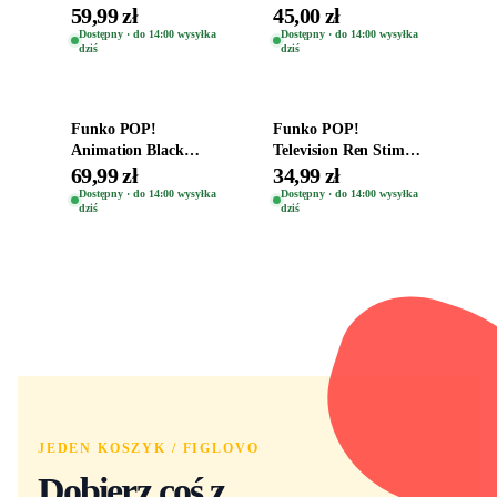
Oryginalna Figurka
the Gods Vinyl Figure
59,99 zł
45,00 zł
Kro 737
Eugene 1281
Dostępny · do 14:00 wysyłka
Dostępny · do 14:00 wysyłka
dziś
dziś
Dodaj do koszyka
Dodaj do koszyka
Funko POP!
Funko POP!
Animation Black
Television Ren Stimpy
Clover Vinyl Figure
Space Madness Ren
69,99 zł
34,99 zł
Oryginalna Figurka
(Special Edition) 1532
Dostępny · do 14:00 wysyłka
Dostępny · do 14:00 wysyłka
dziś
dziś
Yuno 1101
JEDEN KOSZYK / FIGLOVO
Dobierz coś z