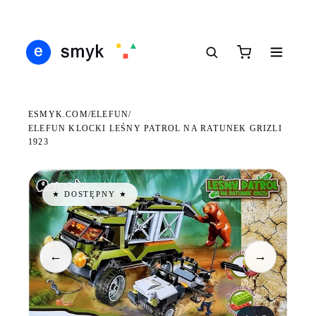
Ś
DARMOWA DOSTAWA OD 199 ZŁ
POLSCY I EUROPEJSCY DYSTRYBUTORZY
14
●
●
●
ESMYK.COM
ELEFUN
/
/
ELEFUN KLOCKI LEŚNY PATROL NA RATUNEK GRIZLI
1923
★ DOSTĘPNY ★
←
→