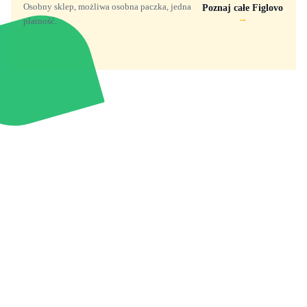
Osobny sklep, możliwa osobna paczka, jedna
Poznaj całe Figlovo
→
płatność.
Zabawki, figurki i kolekcjonerskie hity z
e
smyk
ulubionych światów. Jeden sklep, przejrzyste
zasady dostawy i produkty od polskich oraz
europejskich dystrybutorów.
Popularne marki
Pomoc
Zakupy
Funko Marvel
Kontakt
Mój koszyk
Funko Disney
Dostawa
Wyszukiwarka