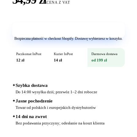
CENA Z VAT
Dodaj do koszyka
Bezpieczna płatność w checkout Shopify. Dostawę wybierzesz w koszyku.
Paczkomat InPost
Kurier InPost
Darmowa dostawa
12 zł
14 zł
od 199 zł
✦
Szybka dostawa
Do 14:00 wysyłka dziś; przewóz 1–2 dni robocze
✦
Jasne pochodzenie
Towar od polskich i europejskich dystrybutorów
✦
14 dni na zwrot
Bez podawania przyczyny; odesłanie na koszt klienta