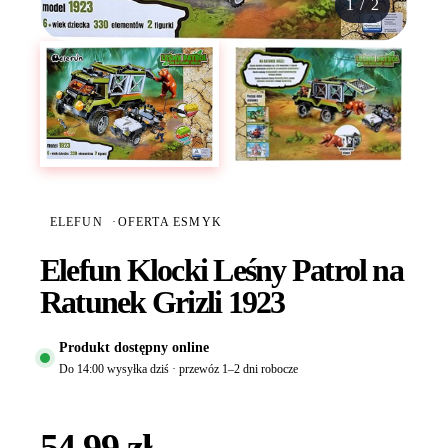
1
/
2
ELEFUN
·
OFERTA ESMYK
Elefun Klocki Leśny Patrol na
Ratunek Grizli 1923
Produkt dostępny online
Do 14:00 wysyłka dziś · przewóz 1–2 dni robocze
54,99 zł