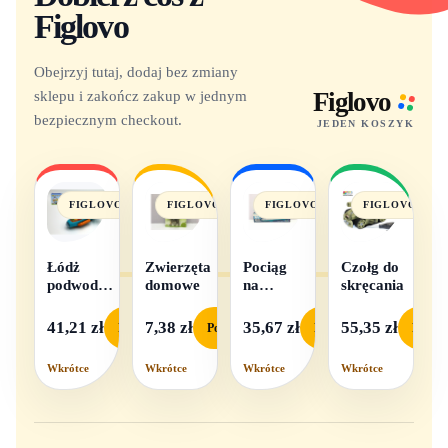
Figlovo
Obejrzyj tutaj, dodaj bez zmiany
sklepu i zakończ zakup w jednym
Figlovo
bezpiecznym checkout.
JEDEN KOSZYK
FIGLOVO
FIGLOVO
FIGLOVO
FIGLOVO
Łódż
Zwierzęta
Pociąg
Czołg do
podwodna
domowe
na
skręcania
na baterie
baterie
światło i
41,21 zł
7,38 zł
35,67 zł
55,35 zł
Podgląd
Podgląd
Podgląd
Podgl
dźwięk
Wkrótce
Wkrótce
Wkrótce
Wkrótce