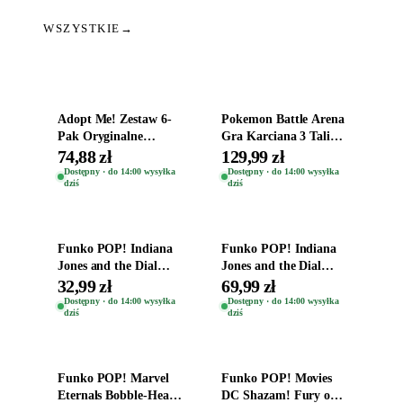
WSZYSTKIE
→
Dodaj do koszyka
Dodaj do koszyka
Adopt Me! Zestaw 6-
Pokemon Battle Arena
Pak Oryginalne
Gra Karciana 3 Talie
Figurki Roblox
Oryginal
74,88 zł
129,99 zł
Zwierzęta Tropical
Dostępny · do 14:00 wysyłka
Dostępny · do 14:00 wysyłka
dziś
dziś
Time
Dodaj do koszyka
Dodaj do koszyka
Funko POP! Indiana
Funko POP! Indiana
Jones and the Dial
Jones and the Dial
Destiny Bobble-Head
Destiny Bobble-Head
32,99 zł
69,99 zł
Helena Shaw 1386
Teddy Kumar 1388
Dostępny · do 14:00 wysyłka
Dostępny · do 14:00 wysyłka
dziś
dziś
Dodaj do koszyka
Dodaj do koszyka
Funko POP! Marvel
Funko POP! Movies
Eternals Bobble-Head
DC Shazam! Fury of