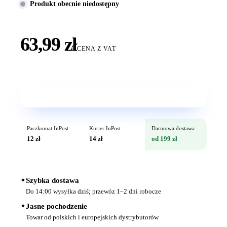
Produkt obecnie niedostępny
63,99 zł
CENA Z VAT
Wkrótce w sprzedaży
Paczkomat InPost
Kurier InPost
Darmowa dostawa
12 zł
14 zł
od 199 zł
✦
Szybka dostawa
Do 14:00 wysyłka dziś; przewóz 1–2 dni robocze
✦
Jasne pochodzenie
Towar od polskich i europejskich dystrybutorów