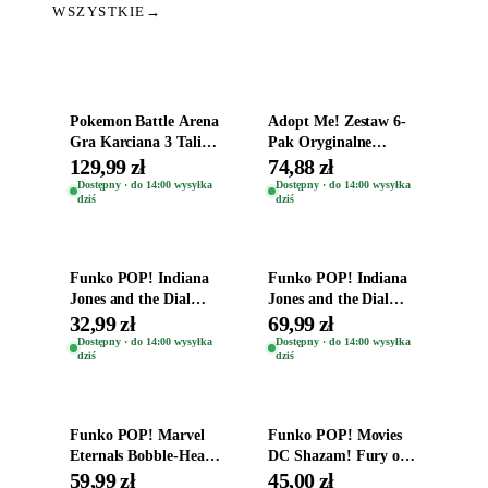
WSZYSTKIE
→
Dodaj do koszyka
Dodaj do koszyka
Pokemon Battle Arena
Adopt Me! Zestaw 6-
Gra Karciana 3 Talie
Pak Oryginalne
Oryginal
Figurki Roblox
129,99 zł
74,88 zł
Zwierzęta Tropical
Dostępny · do 14:00 wysyłka
Dostępny · do 14:00 wysyłka
dziś
dziś
Time
Dodaj do koszyka
Dodaj do koszyka
Funko POP! Indiana
Funko POP! Indiana
Jones and the Dial
Jones and the Dial
Destiny Bobble-Head
Destiny Bobble-Head
32,99 zł
69,99 zł
Helena Shaw 1386
Teddy Kumar 1388
Dostępny · do 14:00 wysyłka
Dostępny · do 14:00 wysyłka
dziś
dziś
Dodaj do koszyka
Dodaj do koszyka
Funko POP! Marvel
Funko POP! Movies
Eternals Bobble-Head
DC Shazam! Fury of
Oryginalna Figurka
the Gods Vinyl Figure
59,99 zł
45,00 zł