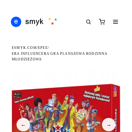
Ś
DARMOWA DOSTAWA OD 199 ZŁ
POLSCY I EUROPEJSCY DYSTRYBUTORZY
14
●
●
●
ESMYK.COM
EPEE
/
/
ERA INFLUENCERA GRA PLANSZOWA RODZINNA
MŁODZIEŻOWA
WKRÓTCE W SPRZEDAŻY
←
→