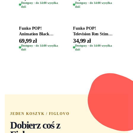
Kro 737
Eugene 1281
Dostępny · do 14:00 wysyłka
Dostępny · do 14:00 wysyłka
dziś
dziś
Dodaj do koszyka
Dodaj do koszyka
Funko POP!
Funko POP!
Animation Black
Television Ren Stimpy
Clover Vinyl Figure
Space Madness Ren
69,99 zł
34,99 zł
Oryginalna Figurka
(Special Edition) 1532
Dostępny · do 14:00 wysyłka
Dostępny · do 14:00 wysyłka
dziś
dziś
Yuno 1101
JEDEN KOSZYK / FIGLOVO
Dobierz coś z