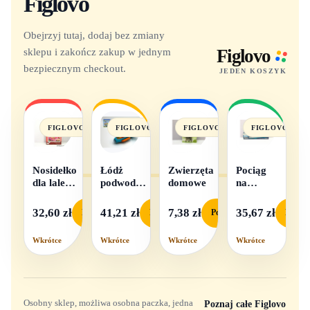
Figlovo
Obejrzyj tutaj, dodaj bez zmiany
sklepu i zakończ zakup w jednym
Figlovo
bezpiecznym checkout.
JEDEN KOSZYK
FIGLOVO
FIGLOVO
FIGLOVO
FIGLOVO
Nosidełko
Łódż
Zwierzęta
Pociąg
dla lalek
podwodna
domowe
na
w
na baterie
baterie
pudełku
światło i
32,60 zł
41,21 zł
7,38 zł
35,67 zł
Podgląd
Podgląd
Podgląd
Podgl
dźwięk
Wkrótce
Wkrótce
Wkrótce
Wkrótce
Osobny sklep, możliwa osobna paczka, jedna
Poznaj całe Figlovo