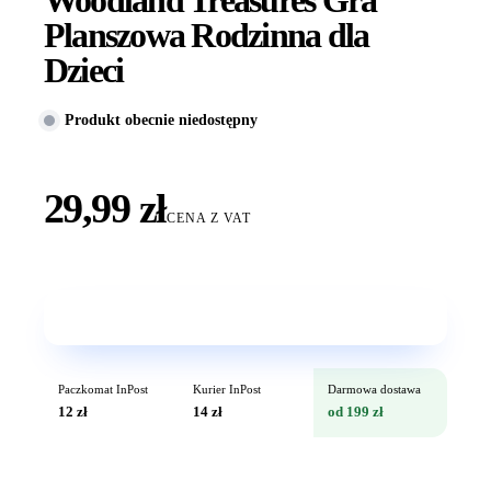
Planszowa Rodzinna dla
Dzieci
Produkt obecnie niedostępny
29,99 zł
CENA Z VAT
Wkrótce w sprzedaży
Paczkomat InPost
Kurier InPost
Darmowa dostawa
12 zł
14 zł
od 199 zł