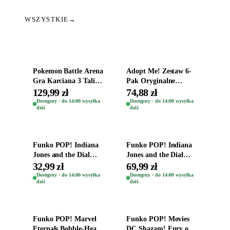
WSZYSTKIE
→
Dodaj do koszyka
Dodaj do koszyka
Pokemon Battle Arena
Adopt Me! Zestaw 6-
Gra Karciana 3 Talie
Pak Oryginalne
Oryginal
Figurki Roblox
129,99 zł
74,88 zł
Zwierzęta Tropical
Dostępny · do 14:00 wysyłka
Dostępny · do 14:00 wysyłka
dziś
dziś
Time
Dodaj do koszyka
Dodaj do koszyka
Funko POP! Indiana
Funko POP! Indiana
Jones and the Dial
Jones and the Dial
Destiny Bobble-Head
Destiny Bobble-Head
32,99 zł
69,99 zł
Helena Shaw 1386
Teddy Kumar 1388
Dostępny · do 14:00 wysyłka
Dostępny · do 14:00 wysyłka
dziś
dziś
Dodaj do koszyka
Dodaj do koszyka
Funko POP! Marvel
Funko POP! Movies
Eternals Bobble-Head
DC Shazam! Fury of