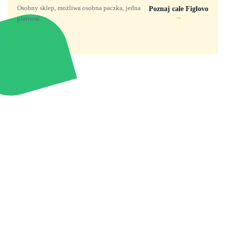
Osobny sklep, możliwa osobna paczka, jedna
Poznaj całe Figlovo
→
płatność.
Zabawki, figurki i kolekcjonerskie hity z
e
smyk
ulubionych światów. Jeden sklep, przejrzyste
zasady dostawy i produkty od polskich oraz
europejskich dystrybutorów.
Popularne marki
Pomoc
Zakupy
Funko Marvel
Kontakt
Mój koszyk
Funko Disney
Dostawa
Wyszukiwarka