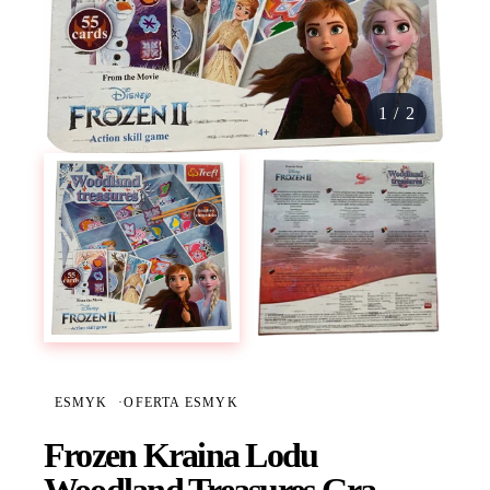
1
/
2
ESMYK
·
OFERTA ESMYK
Frozen Kraina Lodu
Woodland Treasures Gra