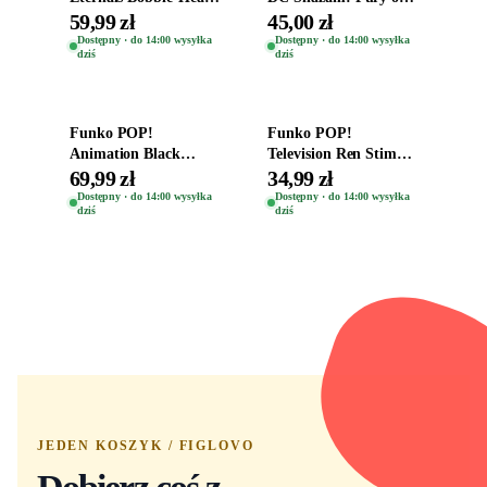
Oryginalna Figurka
the Gods Vinyl Figure
59,99 zł
45,00 zł
Kro 737
Eugene 1281
Dostępny · do 14:00 wysyłka
Dostępny · do 14:00 wysyłka
dziś
dziś
Dodaj do koszyka
Dodaj do koszyka
Funko POP!
Funko POP!
Animation Black
Television Ren Stimpy
Clover Vinyl Figure
Space Madness Ren
69,99 zł
34,99 zł
Oryginalna Figurka
(Special Edition) 1532
Dostępny · do 14:00 wysyłka
Dostępny · do 14:00 wysyłka
dziś
dziś
Yuno 1101
JEDEN KOSZYK / FIGLOVO