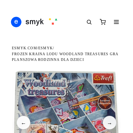
DARMOWA DOSTAWA OD 199 ZŁ
POLSCY I EUROPEJSCY DYSTRYBUTORZY
14 
●
●
●
ESMYK.COM
ESMYK
/
/
FROZEN KRAINA LODU WOODLAND TREASURES GRA
PLANSZOWA RODZINNA DLA DZIECI
WKRÓTCE W SPRZEDAŻY
←
→