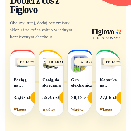
Dobierz coś z
Figlovo
Obejrzyj tutaj, dodaj bez zmiany
sklepu i zakończ zakup w jednym
Figlovo
bezpiecznym checkout.
JEDEN KOSZYK
FIGLOVO
FIGLOVO
FIGLOVO
FIGLOVO
Pociąg
Czołg do
Gra
Koparka
na
skręcania
elektroniczna
na
baterie
baterie
światło i
35,67 zł
55,35 zł
20,12 zł
27,06 zł
Podgląd
Podgląd
Podgląd
Podgl
dźwięk
Wkrótce
Wkrótce
Wkrótce
Wkrótce