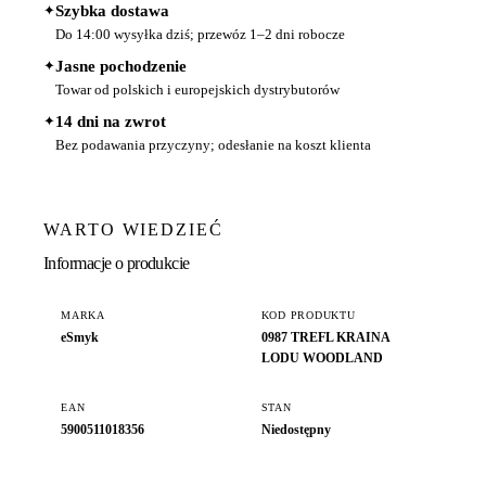
✦
Szybka dostawa
Do 14:00 wysyłka dziś; przewóz 1–2 dni robocze
✦
Jasne pochodzenie
Towar od polskich i europejskich dystrybutorów
✦
14 dni na zwrot
Bez podawania przyczyny; odesłanie na koszt klienta
WARTO WIEDZIEĆ
Informacje o produkcie
MARKA
KOD PRODUKTU
eSmyk
0987 TREFL KRAINA
LODU WOODLAND
EAN
STAN
5900511018356
Niedostępny