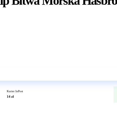
hip Bitwa Morska Hasbr
Wkrótce w sprzedaży
Kurier InPost
14 zł