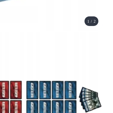
1
/
2