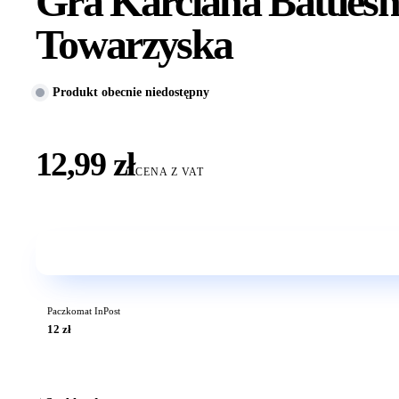
Gra Karciana Battles
Towarzyska
Produkt obecnie niedostępny
12,99 zł
CENA Z VAT
Paczkomat InPost
12 zł