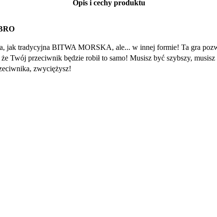
Opis i cechy produktu
BRO
ąca, jak tradycyjna BITWA MORSKA, ale... w innej formie! Ta gra pozw
aj, że Twój przeciwnik będzie robił to samo! Musisz być szybszy, musis
rzeciwnika, zwyciężysz!