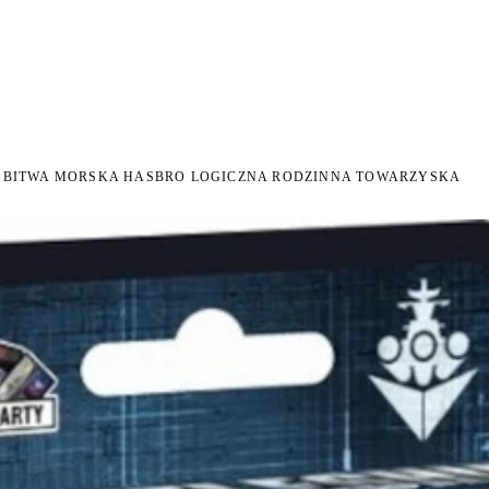
I NA ZWROT
ZAMÓW DO 14:00 — WYSYŁKA DZIŚ
DARMOWA DOSTAWA OD 199 
●
●
P BITWA MORSKA HASBRO LOGICZNA RODZINNA TOWARZYSKA