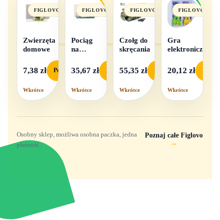
FIGLOVO
FIGLOVO
FIGLOVO
FIGLOVO
Zwierzęta
Pociąg
Czołg do
Gra
domowe
na
skręcania
elektroniczna
baterie
światło i
7,38 zł
35,67 zł
55,35 zł
20,12 zł
Podgląd
Podgląd
Podgląd
Podgl
dźwięk
Wkrótce
Wkrótce
Wkrótce
Wkrótce
Osobny sklep, możliwa osobna paczka, jedna
Poznaj całe Figlovo
→
płatność.
Zabawki, figurki i kolekcjonerskie hity z