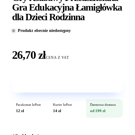
Gra Edukacyjna Łamigłówka
dla Dzieci Rodzinna
Produkt obecnie niedostępny
26,70 zł
CENA Z VAT
Wkrótce w sprzedaży
Paczkomat InPost
Kurier InPost
Darmowa dostawa
12 zł
14 zł
od 199 zł