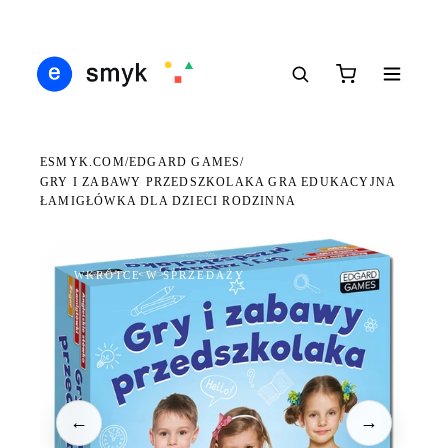
DARMOWA DOSTAWA OD 199 ZŁ
POLSCY I EUROPEJSCY DYSTRYBUTORZY
14 
●
●
●
ESMYK.COM
EDGARD GAMES
/
/
GRY I ZABAWY PRZEDSZKOLAKA GRA EDUKACYJNA
ŁAMIGŁÓWKA DLA DZIECI RODZINNA
WKRÓTCE W SPRZEDAŻY
←
→