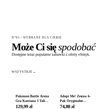
N°05 / WYBRANE DLA CIEBIE
Może Ci się
spodobać
Dostępne teraz popularne zabawki z oferty eSmyk.
WSZYSTKIE
→
Dodaj do koszyka
Dodaj do koszyka
Pokemon Battle Arena
Adopt Me! Zestaw 6-
Gra Karciana 3 Talie
Pak Oryginalne
Oryginal
Figurki Roblox
129,99 zł
74,88 zł