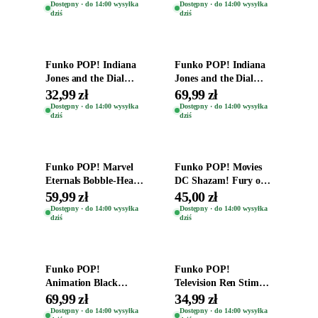
Zwierzęta Tropical
Dostępny · do 14:00 wysyłka
Dostępny · do 14:00 wysyłka
dziś
dziś
Time
Dodaj do koszyka
Dodaj do koszyka
Funko POP! Indiana
Funko POP! Indiana
Jones and the Dial
Jones and the Dial
Destiny Bobble-Head
Destiny Bobble-Head
32,99 zł
69,99 zł
Helena Shaw 1386
Teddy Kumar 1388
Dostępny · do 14:00 wysyłka
Dostępny · do 14:00 wysyłka
dziś
dziś
Dodaj do koszyka
Dodaj do koszyka
Funko POP! Marvel
Funko POP! Movies
Eternals Bobble-Head
DC Shazam! Fury of
Oryginalna Figurka
the Gods Vinyl Figure
59,99 zł
45,00 zł
Kro 737
Eugene 1281
Dostępny · do 14:00 wysyłka
Dostępny · do 14:00 wysyłka
dziś
dziś
Dodaj do koszyka
Dodaj do koszyka
Funko POP!
Funko POP!
Animation Black
Television Ren Stimpy
Clover Vinyl Figure
Space Madness Ren
69,99 zł
34,99 zł
Oryginalna Figurka
(Special Edition) 1532
Dostępny · do 14:00 wysyłka
Dostępny · do 14:00 wysyłka