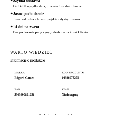
✦
Szybka dostawa
Do 14:00 wysyłka dziś; przewóz 1–2 dni robocze
✦
Jasne pochodzenie
Towar od polskich i europejskich dystrybutorów
✦
14 dni na zwrot
Bez podawania przyczyny; odesłanie na koszt klienta
WARTO WIEDZIEĆ
Informacje o produkcie
MARKA
KOD PRODUKTU
Edgard Games
16936075275
EAN
STAN
5903699821251
Niedostępny