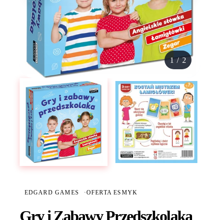
1
/
2
EDGARD GAMES
·
OFERTA ESMYK
Gry i Zabawy Przedszkolaka