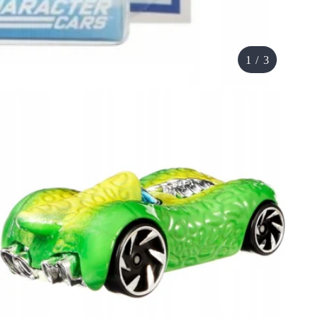
1
/
3