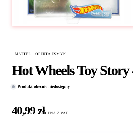
MATTEL
·
OFERTA ESMYK
Hot Wheels Toy Story
Produkt obecnie niedostępny
40,99 zł
CENA Z VAT