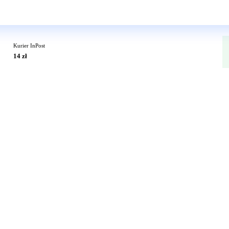
Wkrótce w sprzedaży
Kurier InPost
14 zł