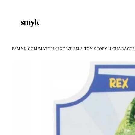
ARMOWA DOSTAWA OD 199 ZŁ
POLSCY I EUROPEJSCY DYSTRYBUTORZY
14 DN
●
●
smyk
e
ESMYK.COM
MATTEL
/
/
HOT WHEELS TOY STORY 4 CHARACTE
WKRÓTCE W SPRZEDAŻY