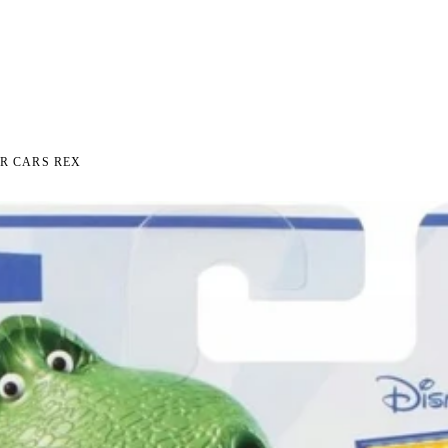
I NA ZWROT
ZAMÓW DO 14:00 — WYSYŁKA DZIŚ
DARMOWA DOSTAWA OD 199 
●
●
R CARS REX