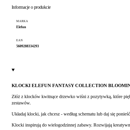
Informacje o produkcie
MARKA
Elefun
EAN
5609288334293
KLOCKI ELEFUN FANTASY COLLECTION BLOOMIN
Złóż z klocków kwitnące drzewko wiśni z pozytywką, które pięk
zestawów.
Układaj klocki, jak chcesz - według schematu lub daj się ponieś
Klocki inspirują do wielogodzinnej zabawy. Rozwijają kreatyw