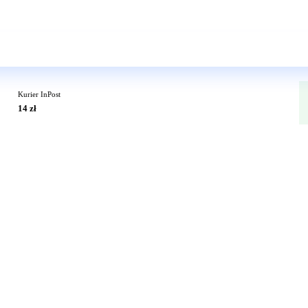
Wkrótce w sprzedaży
Kurier InPost
14 zł