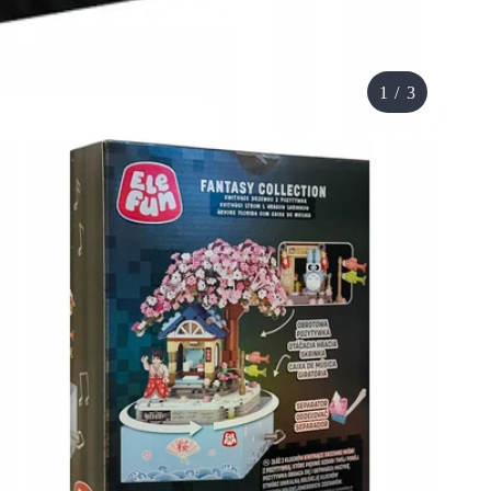
1
/
3