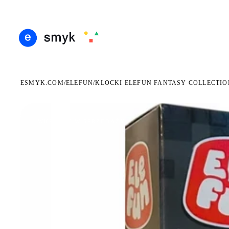
ARMOWA DOSTAWA OD 199 ZŁ
POLSCY I EUROPEJSCY DYSTRYBUTORZY
14 DN
●
●
ESMYK.COM
ELEFUN
/
/
KLOCKI ELEFUN FANTASY COLLECTIO
WKRÓTCE W SPRZEDAŻY