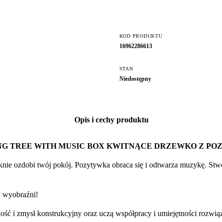
KOD PRODUKTU
16962286613
STAN
Niedostępny
Opis i cechy produktu
G TREE WITH MUSIC BOX KWITNĄCE DRZEWKO Z POZ
nie ozdobi twój pokój. Pozytywka obraca się i odtwarza muzykę. Stwó
ć wyobraźni!
ność i zmysł konstrukcyjny oraz uczą współpracy i umiejętności rozw