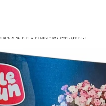
I NA ZWROT
ZAMÓW DO 14:00 — WYSYŁKA DZIŚ
DARMOWA DOSTAWA OD 199 
●
●
N BLOOMING TREE WITH MUSIC BOX KWITNĄCE DRZE