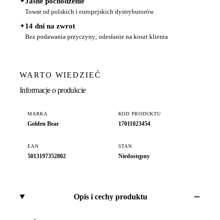
✦
Jasne pochodzenie
Towar od polskich i europejskich dystrybutorów
✦
14 dni na zwrot
Bez podawania przyczyny; odesłanie na koszt klienta
WARTO WIEDZIEĆ
Informacje o produkcie
MARKA
KOD PRODUKTU
Golden Bear
17011023454
EAN
STAN
5013197352802
Niedostępny
Opis i cechy produktu