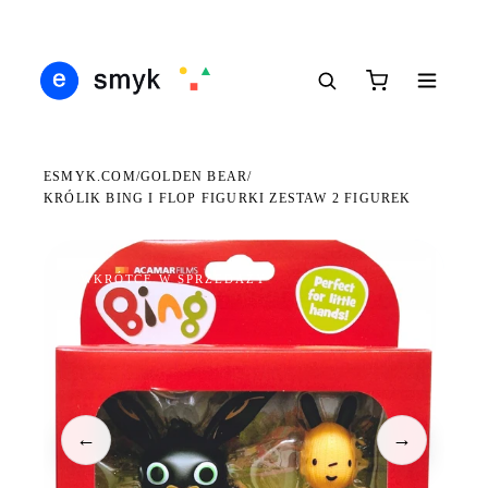
Ś
DARMOWA DOSTAWA OD 199 ZŁ
POLSCY I EUROPEJSCY DYSTRYBUTORZY
14
●
●
●
ESMYK.COM
GOLDEN BEAR
/
/
KRÓLIK BING I FLOP FIGURKI ZESTAW 2 FIGUREK
WKRÓTCE W SPRZEDAŻY
←
→