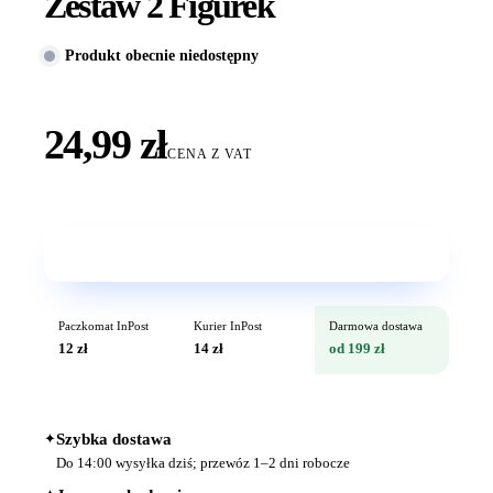
Zestaw 2 Figurek
Produkt obecnie niedostępny
24,99 zł
CENA Z VAT
Wkrótce w sprzedaży
Paczkomat InPost
Kurier InPost
Darmowa dostawa
12 zł
14 zł
od 199 zł
✦
Szybka dostawa
Do 14:00 wysyłka dziś; przewóz 1–2 dni robocze