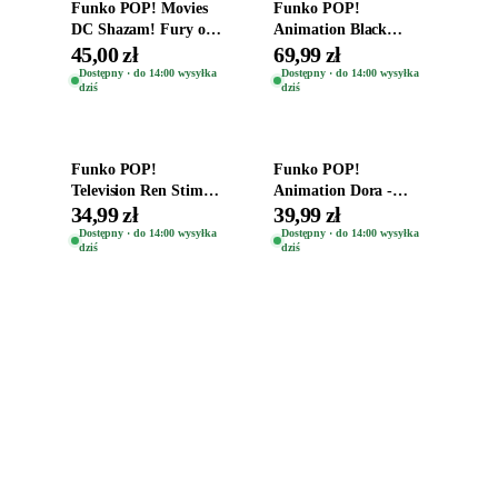
Funko POP! Movies
Funko POP!
DC Shazam! Fury of
Animation Black
the Gods Vinyl Figure
Clover Vinyl Figure
45,00 zł
69,99 zł
Eugene 1281
Oryginalna Figurka
Dostępny · do 14:00 wysyłka
Dostępny · do 14:00 wysyłka
dziś
dziś
Yuno 1101
Dodaj do koszyka
Dodaj do koszyka
Funko POP!
Funko POP!
Television Ren Stimpy
Animation Dora -
Space Madness Ren
Vinyl Figure
34,99 zł
39,99 zł
(Special Edition) 1532
Oryginalna Figurka
Dostępny · do 14:00 wysyłka
Dostępny · do 14:00 wysyłka
dziś
dziś
Dora 2003
Zabawki, figurki i kolekcjonerskie hity z
e
smyk
ulubionych światów. Jeden sklep, przejrzyste
zasady dostawy i produkty od polskich oraz