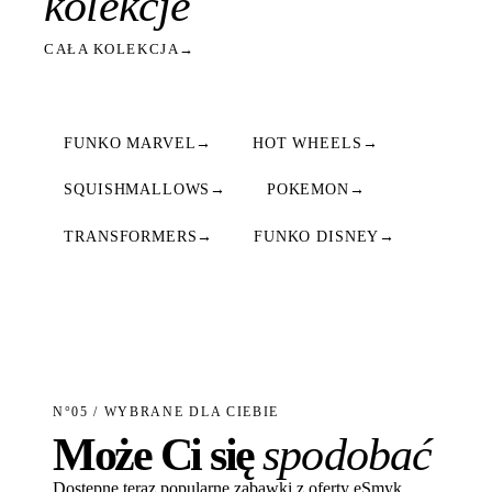
kolekcje
CAŁA KOLEKCJA
→
FUNKO MARVEL
→
HOT WHEELS
→
SQUISHMALLOWS
→
POKEMON
→
TRANSFORMERS
→
FUNKO DISNEY
→
N°05 / WYBRANE DLA CIEBIE
Może Ci się
spodobać
Dostępne teraz popularne zabawki z oferty eSmyk.