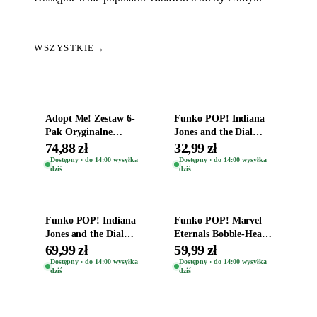
WSZYSTKIE
→
Dodaj do koszyka
Dodaj do koszyka
Adopt Me! Zestaw 6-
Funko POP! Indiana
Pak Oryginalne
Jones and the Dial
Figurki Roblox
Destiny Bobble-Head
74,88 zł
32,99 zł
Zwierzęta Tropical
Helena Shaw 1386
Dostępny · do 14:00 wysyłka
Dostępny · do 14:00 wysyłka
dziś
dziś
Time
Dodaj do koszyka
Dodaj do koszyka
Funko POP! Indiana
Funko POP! Marvel
Jones and the Dial
Eternals Bobble-Head
Destiny Bobble-Head
Oryginalna Figurka
69,99 zł
59,99 zł
Teddy Kumar 1388
Kro 737
Dostępny · do 14:00 wysyłka
Dostępny · do 14:00 wysyłka
dziś
dziś
Dodaj do koszyka
Dodaj do koszyka