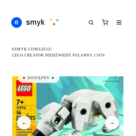
Ś
DARMOWA DOSTAWA OD 199 ZŁ
POLSCY I EUROPEJSCY DYSTRYBUTORZY
14
●
●
●
ESMYK.COM
LEGO
/
/
LEGO CREATOR NIEDŹWIEDŹ POLARNY 11974
★ DOSTĘPNY ★
←
→