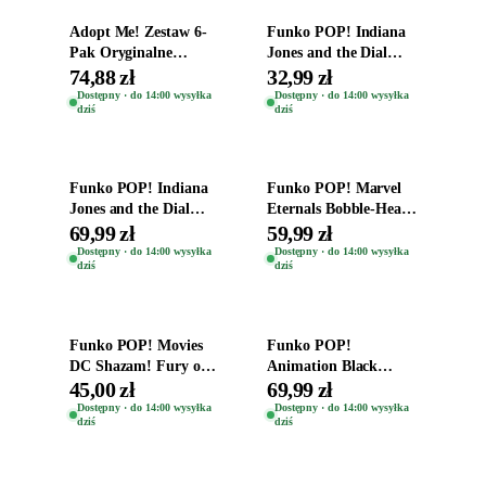
Adopt Me! Zestaw 6-
Funko POP! Indiana
Pak Oryginalne
Jones and the Dial
Figurki Roblox
Destiny Bobble-Head
74,88 zł
32,99 zł
Zwierzęta Tropical
Helena Shaw 1386
Dostępny · do 14:00 wysyłka
Dostępny · do 14:00 wysyłka
dziś
dziś
Time
Dodaj do koszyka
Dodaj do koszyka
Funko POP! Indiana
Funko POP! Marvel
Jones and the Dial
Eternals Bobble-Head
Destiny Bobble-Head
Oryginalna Figurka
69,99 zł
59,99 zł
Teddy Kumar 1388
Kro 737
Dostępny · do 14:00 wysyłka
Dostępny · do 14:00 wysyłka
dziś
dziś
Dodaj do koszyka
Dodaj do koszyka
Funko POP! Movies
Funko POP!
DC Shazam! Fury of
Animation Black
the Gods Vinyl Figure
Clover Vinyl Figure
45,00 zł
69,99 zł
Eugene 1281
Oryginalna Figurka
Dostępny · do 14:00 wysyłka
Dostępny · do 14:00 wysyłka
dziś
dziś
Yuno 1101
Dodaj do koszyka
Dodaj do koszyka