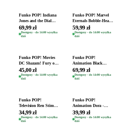
Funko POP! Indiana
Funko POP! Marvel
Jones and the Dial
Eternals Bobble-Head
Destiny Bobble-Head
Oryginalna Figurka
69,99 zł
59,99 zł
Teddy Kumar 1388
Kro 737
Dostępny · do 14:00 wysyłka
Dostępny · do 14:00 wysyłka
dziś
dziś
Dodaj do koszyka
Dodaj do koszyka
Funko POP! Movies
Funko POP!
DC Shazam! Fury of
Animation Black
the Gods Vinyl Figure
Clover Vinyl Figure
45,00 zł
69,99 zł
Eugene 1281
Oryginalna Figurka
Dostępny · do 14:00 wysyłka
Dostępny · do 14:00 wysyłka
dziś
dziś
Yuno 1101
Dodaj do koszyka
Dodaj do koszyka
Funko POP!
Funko POP!
Television Ren Stimpy
Animation Dora -
Space Madness Ren
Vinyl Figure
34,99 zł
39,99 zł
(Special Edition) 1532
Oryginalna Figurka
Dostępny · do 14:00 wysyłka
Dostępny · do 14:00 wysyłka
dziś
dziś
Dora 2003