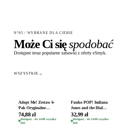
N°05 / WYBRANE DLA CIEBIE
Może Ci się
spodobać
Dostępne teraz popularne zabawki z oferty eSmyk.
WSZYSTKIE
→
Dodaj do koszyka
Dodaj do koszyka
Adopt Me! Zestaw 6-
Funko POP! Indiana
Pak Oryginalne
Jones and the Dial
Figurki Roblox
Destiny Bobble-Head
74,88 zł
32,99 zł
Zwierzęta Tropical
Helena Shaw 1386
Dostępny · do 14:00 wysyłka
Dostępny · do 14:00 wysyłka
dziś
dziś
Time
Dodaj do koszyka
Dodaj do koszyka