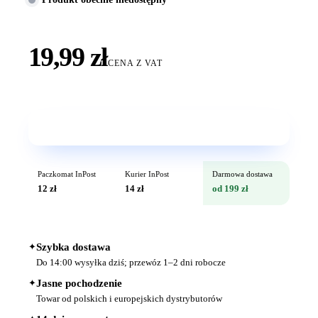
19,99 zł
CENA Z VAT
Wkrótce w sprzedaży
Paczkomat InPost
Kurier InPost
Darmowa dostawa
12 zł
14 zł
od 199 zł
✦
Szybka dostawa
Do 14:00 wysyłka dziś; przewóz 1–2 dni robocze
✦
Jasne pochodzenie
Towar od polskich i europejskich dystrybutorów