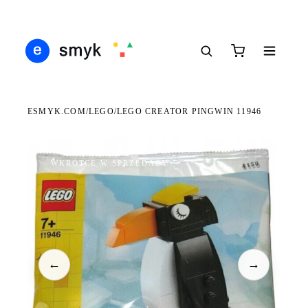
Ś
DARMOWA DOSTAWA OD 199 ZŁ
POLSCY I EUROPEJSCY DYSTRYBUTORZY
14
●
●
●
ESMYK.COM
LEGO
/
/
LEGO CREATOR PINGWIN 11946
WKRÓTCE W SPRZEDAŻY
←
→