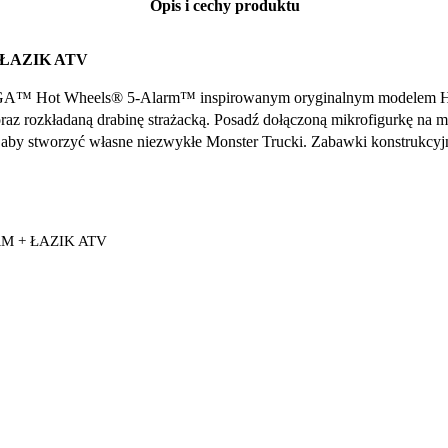
Opis i cechy produktu
ŁAZIK ATV
MEGA™ Hot Wheels® 5-Alarm™ inspirowanym oryginalnym modelem Ho
az rozkładaną drabinę strażacką. Posadź dołączoną mikrofigurkę na mi
 aby stworzyć własne niezwykłe Monster Trucki. Zabawki konstruk
M + ŁAZIK ATV
w