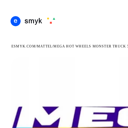
ARMOWA DOSTAWA OD 199 ZŁ
POLSCY I EUROPEJSCY DYSTRYBUTORZY
14 DN
●
●
ESMYK.COM
MATTEL
/
/
MEGA HOT WHEELS MONSTER TRUCK 5
WKRÓTCE W SPRZEDAŻY