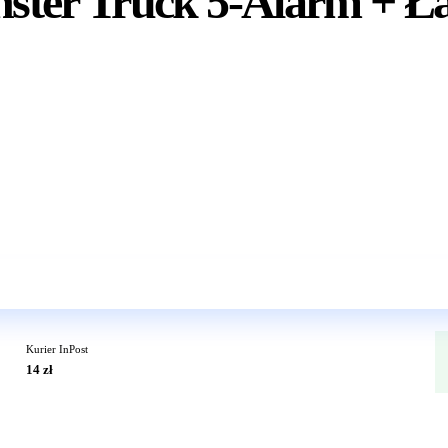
ter Truck 5-Alarm + Łaz
Wkrótce w sprzedaży
Kurier InPost
14 zł