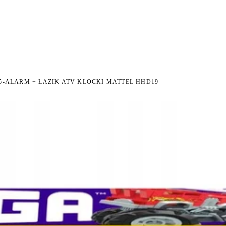
I NA ZWROT
ZAMÓW DO 14:00 — WYSYŁKA DZIŚ
DARMOWA DOSTAWA OD 199 
●
●
-ALARM + ŁAZIK ATV KLOCKI MATTEL HHD19