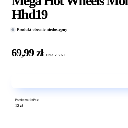
Mega Hot Wheels Mons
Hhd19
Produkt obecnie niedostępny
69,99 zł
CENA Z VAT
Paczkomat InPost
12 zł