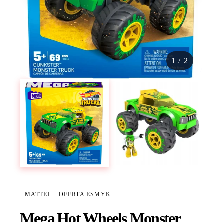
1
/
2
MATTEL
·
OFERTA ESMYK
Mega Hot Wheels Monster