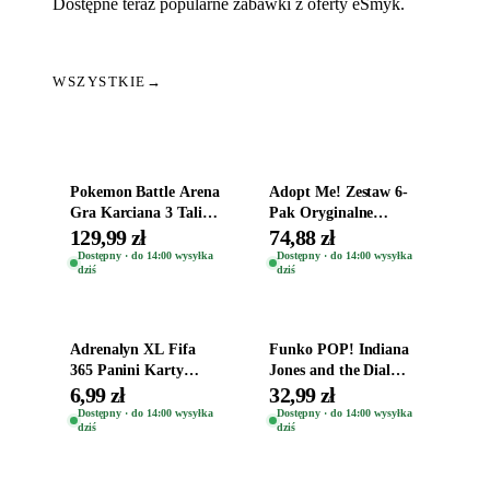
Dostępne teraz popularne zabawki z oferty eSmyk.
WSZYSTKIE
→
Dodaj do koszyka
Dodaj do koszyka
Pokemon Battle Arena
Adopt Me! Zestaw 6-
Gra Karciana 3 Talie
Pak Oryginalne
Oryginal
Figurki Roblox
129,99 zł
74,88 zł
Zwierzęta Tropical
Dostępny · do 14:00 wysyłka
Dostępny · do 14:00 wysyłka
dziś
dziś
Time
Dodaj do koszyka
Dodaj do koszyka
Adrenalyn XL Fifa
Funko POP! Indiana
365 Panini Karty
Jones and the Dial
Piłkarskie Saszetka z
Destiny Bobble-Head
6,99 zł
32,99 zł
Kartami 2026
Helena Shaw 1386
Dostępny · do 14:00 wysyłka
Dostępny · do 14:00 wysyłka
dziś
dziś
Dodaj do koszyka
Dodaj do koszyka