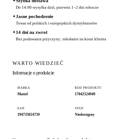
✦
Szybka dostawa
Do 14:00 wysyłka dziś; przewóz 1–2 dni robocze
✦
Jasne pochodzenie
Towar od polskich i europejskich dystrybutorów
✦
14 dni na zwrot
Bez podawania przyczyny; odesłanie na koszt klienta
WARTO WIEDZIEĆ
Informacje o produkcie
MARKA
KOD PRODUKTU
Mattel
17042524949
EAN
STAN
194735024759
Niedostępny