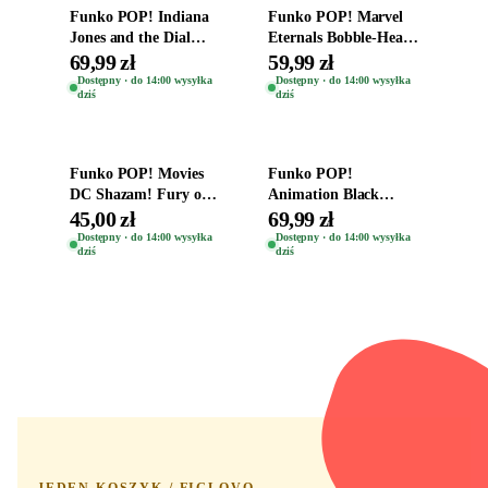
Funko POP! Indiana
Funko POP! Marvel
Jones and the Dial
Eternals Bobble-Head
Destiny Bobble-Head
Oryginalna Figurka
69,99 zł
59,99 zł
Teddy Kumar 1388
Kro 737
Dostępny · do 14:00 wysyłka
Dostępny · do 14:00 wysyłka
dziś
dziś
Dodaj do koszyka
Dodaj do koszyka
Funko POP! Movies
Funko POP!
DC Shazam! Fury of
Animation Black
the Gods Vinyl Figure
Clover Vinyl Figure
45,00 zł
69,99 zł
Eugene 1281
Oryginalna Figurka
Dostępny · do 14:00 wysyłka
Dostępny · do 14:00 wysyłka
dziś
dziś
Yuno 1101
JEDEN KOSZYK / FIGLOVO