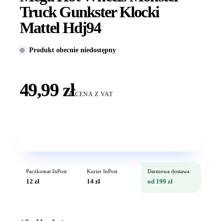
Truck Gunkster Klocki
Mattel Hdj94
Produkt obecnie niedostępny
49,99 zł
CENA Z VAT
Wkrótce w sprzedaży
Paczkomat InPost
Kurier InPost
Darmowa dostawa
12 zł
14 zł
od 199 zł