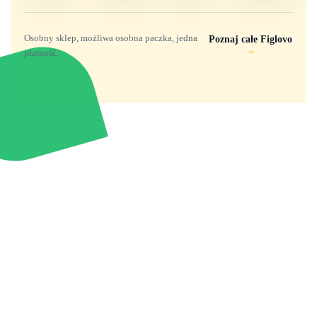
Osobny sklep, możliwa osobna paczka, jedna
Poznaj całe Figlovo
→
płatność.
Zabawki, figurki i kolekcjonerskie hity z
e
smyk
ulubionych światów. Jeden sklep, przejrzyste
zasady dostawy i produkty od polskich oraz
europejskich dystrybutorów.
Popularne marki
Pomoc
Zakupy
Funko Marvel
Kontakt
Mój koszyk