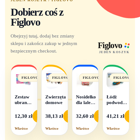
Dobierz coś z
Figlovo
Obejrzyj tutaj, dodaj bez zmiany
sklepu i zakończ zakup w jednym
Figlovo
bezpiecznym checkout.
JEDEN KOSZYK
FIGLOVO
FIGLOVO
FIGLOVO
FIGLOVO
Zestaw
Zwierzęta
Nosidełko
Łódż
ubranek
domowe
dla lalek
podwodna
dla lalek
w
na baterie
- 1
pudełku
12,30 zł
38,13 zł
32,60 zł
41,21 zł
Podgląd
Podgląd
Podgląd
Podgl
komplet,
mix
Wkrótce
Wkrótce
Wkrótce
Wkrótce
wzorów