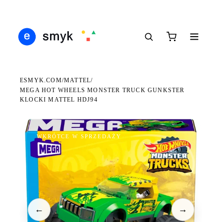
DARMOWA DOSTAWA OD 199 ZŁ
POLSCY I EUROPEJSCY DYSTRYBUTORZY
14 
●
●
●
ESMYK.COM
MATTEL
/
/
MEGA HOT WHEELS MONSTER TRUCK GUNKSTER
KLOCKI MATTEL HDJ94
WKRÓTCE W SPRZEDAŻY
←
→