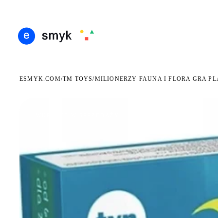
DARMOWA DOSTAWA OD 199 ZŁ
POLSCY I EUROPEJSCY DYSTRYBUTORZY
14 D
●
●
ESMYK.COM
TM TOYS
/
/
MILIONERZY FAUNA I FLORA GRA P
WKRÓTCE W SPRZEDAŻY