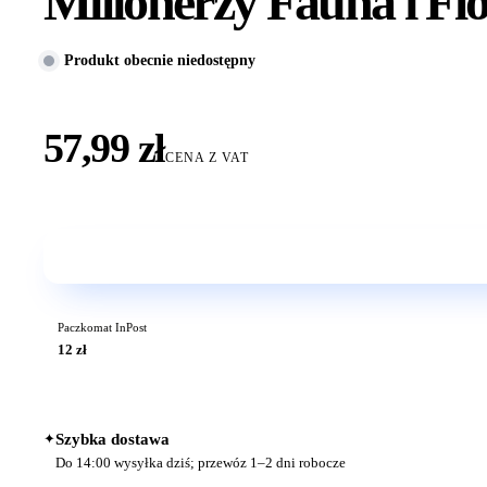
Milionerzy Fauna i F
Produkt obecnie niedostępny
57,99 zł
CENA Z VAT
Paczkomat InPost
12 zł
✦
Szybka dostawa
Do 14:00 wysyłka dziś; przewóz 1–2 dni robocze