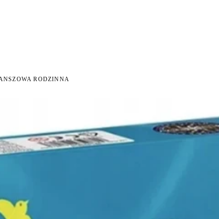
NI NA ZWROT
ZAMÓW DO 14:00 — WYSYŁKA DZIŚ
DARMOWA DOSTAWA OD 199
●
●
LANSZOWA RODZINNA