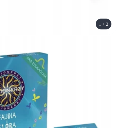
1
/
2