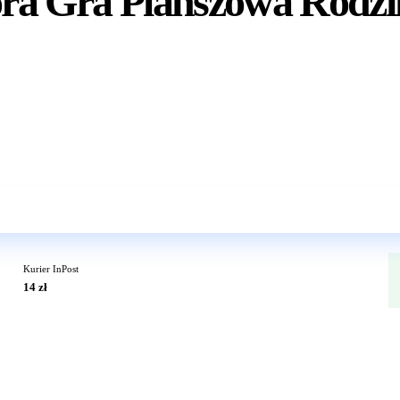
lora Gra Planszowa Rodz
Wkrótce w sprzedaży
Kurier InPost
14 zł