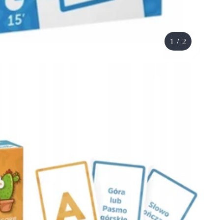
1
/
2