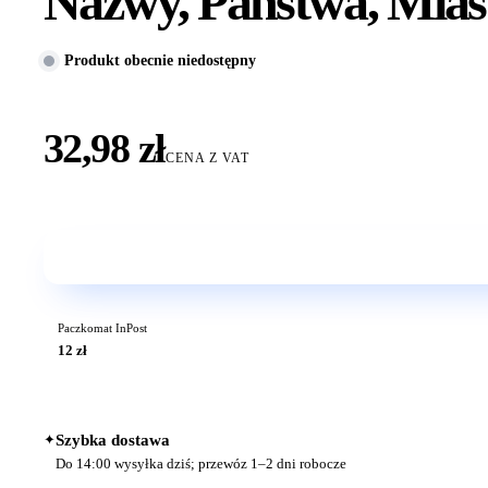
Nazwy, Państwa, Miast
Produkt obecnie niedostępny
32,98 zł
CENA Z VAT
Paczkomat InPost
12 zł
✦
Szybka dostawa
Do 14:00 wysyłka dziś; przewóz 1–2 dni robocze