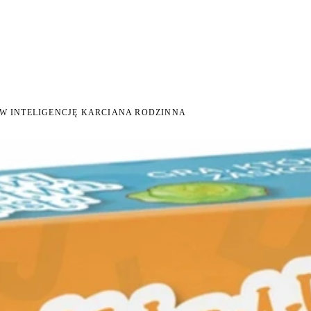
I NA ZWROT
ZAMÓW DO 14:00 — WYSYŁKA DZIŚ
DARMOWA DOSTAWA OD 199 
●
●
 W INTELIGENCJĘ KARCIANA RODZINNA