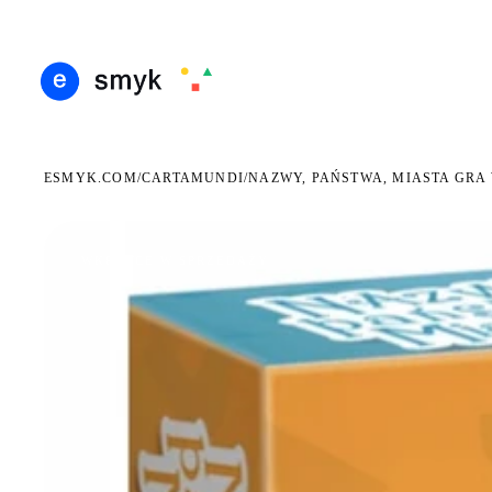
ARMOWA DOSTAWA OD 199 ZŁ
POLSCY I EUROPEJSCY DYSTRYBUTORZY
14 DN
●
●
ESMYK.COM
CARTAMUNDI
/
/
NAZWY, PAŃSTWA, MIASTA GRA
WKRÓTCE W SPRZEDAŻY