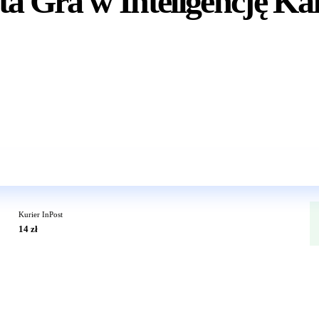
a Gra w Inteligencję Ka
Wkrótce w sprzedaży
Kurier InPost
14 zł