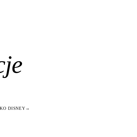
cje
KO DISNEY
→