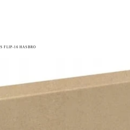
I NA ZWROT
ZAMÓW DO 14:00 — WYSYŁKA DZIŚ
DARMOWA DOSTAWA OD 199 
●
●
S FLIP-16 HASBRO