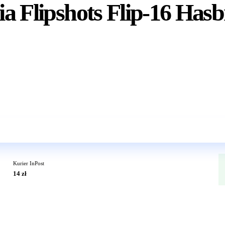
ia Flipshots Flip-16 Hasb
Wkrótce w sprzedaży
Kurier InPost
14 zł