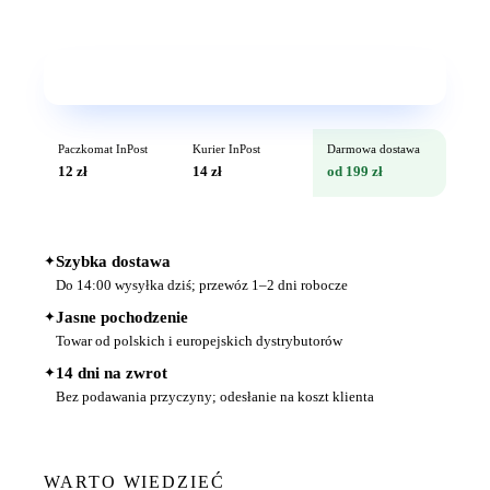
Wkrótce w sprzedaży
Paczkomat InPost
Kurier InPost
Darmowa dostawa
12 zł
14 zł
od 199 zł
✦
Szybka dostawa
Do 14:00 wysyłka dziś; przewóz 1–2 dni robocze
✦
Jasne pochodzenie
Towar od polskich i europejskich dystrybutorów
✦
14 dni na zwrot
Bez podawania przyczyny; odesłanie na koszt klienta
WARTO WIEDZIEĆ