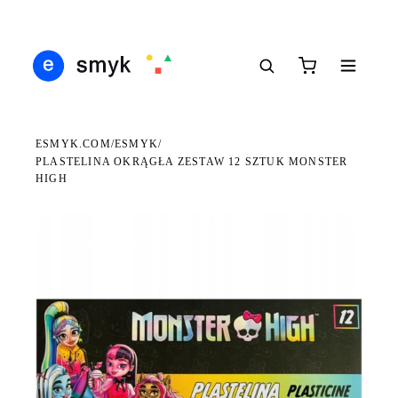
Ś
DARMOWA DOSTAWA OD 199 ZŁ
POLSCY I EUROPEJSCY DYSTRYBUTORZY
14
●
●
●
ESMYK.COM
ESMYK
/
/
PLASTELINA OKRĄGŁA ZESTAW 12 SZTUK MONSTER
HIGH
WKRÓTCE W SPRZEDAŻY