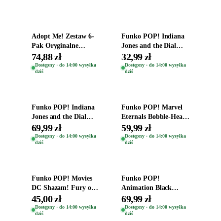
Dodaj do koszyka
Dodaj do koszyka
Adopt Me! Zestaw 6-
Funko POP! Indiana
Pak Oryginalne
Jones and the Dial
Figurki Roblox
Destiny Bobble-Head
74,88 zł
32,99 zł
Zwierzęta Tropical
Helena Shaw 1386
Dostępny · do 14:00 wysyłka
Dostępny · do 14:00 wysyłka
dziś
dziś
Time
Dodaj do koszyka
Dodaj do koszyka
Funko POP! Indiana
Funko POP! Marvel
Jones and the Dial
Eternals Bobble-Head
Destiny Bobble-Head
Oryginalna Figurka
69,99 zł
59,99 zł
Teddy Kumar 1388
Kro 737
Dostępny · do 14:00 wysyłka
Dostępny · do 14:00 wysyłka
dziś
dziś
Dodaj do koszyka
Dodaj do koszyka
Funko POP! Movies
Funko POP!
DC Shazam! Fury of
Animation Black
the Gods Vinyl Figure
Clover Vinyl Figure
45,00 zł
69,99 zł
Eugene 1281
Oryginalna Figurka
Dostępny · do 14:00 wysyłka
Dostępny · do 14:00 wysyłka
dziś
dziś
Yuno 1101
Dodaj do koszyka
Dodaj do koszyka