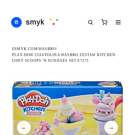
DARMOWA DOSTAWA OD 199 ZŁ
POLSCY I EUROPEJSCY DYSTRYBUTORZY
14 
●
●
●
ESMYK.COM
HASBRO
/
/
PLAY-DOH CIASTOLINA HASBRO ZESTAW KITCHEN
LODY SCOOPS 'N SUNDAES SET E7275
WKRÓTCE W SPRZEDAŻY
←
→