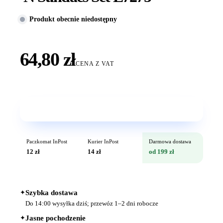
Produkt obecnie niedostępny
64,80 zł
CENA Z VAT
Wkrótce w sprzedaży
Paczkomat InPost
Kurier InPost
Darmowa dostawa
12 zł
14 zł
od 199 zł
✦
Szybka dostawa
Do 14:00 wysyłka dziś; przewóz 1–2 dni robocze
✦
Jasne pochodzenie