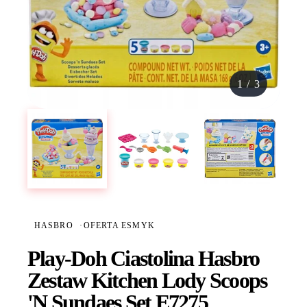
1
/
3
HASBRO
·
OFERTA ESMYK
Play-Doh Ciastolina Hasbro
Zestaw Kitchen Lody Scoops
'N Sundaes Set E7275