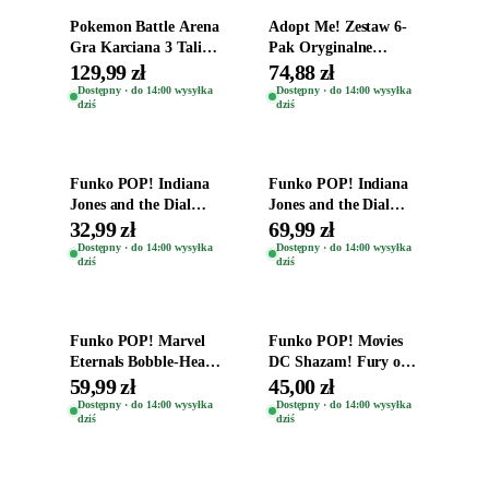
Pokemon Battle Arena
Adopt Me! Zestaw 6-
Gra Karciana 3 Talie
Pak Oryginalne
Oryginal
Figurki Roblox
129,99 zł
74,88 zł
Zwierzęta Tropical
Dostępny · do 14:00 wysyłka
Dostępny · do 14:00 wysyłka
dziś
dziś
Time
Dodaj do koszyka
Dodaj do koszyka
Funko POP! Indiana
Funko POP! Indiana
Jones and the Dial
Jones and the Dial
Destiny Bobble-Head
Destiny Bobble-Head
32,99 zł
69,99 zł
Helena Shaw 1386
Teddy Kumar 1388
Dostępny · do 14:00 wysyłka
Dostępny · do 14:00 wysyłka
dziś
dziś
Dodaj do koszyka
Dodaj do koszyka
Funko POP! Marvel
Funko POP! Movies
Eternals Bobble-Head
DC Shazam! Fury of
Oryginalna Figurka
the Gods Vinyl Figure
59,99 zł
45,00 zł
Kro 737
Eugene 1281
Dostępny · do 14:00 wysyłka
Dostępny · do 14:00 wysyłka
dziś
dziś
Dodaj do koszyka
Dodaj do koszyka