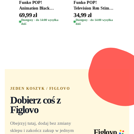
Funko POP!
Funko POP!
Animation Black
Television Ren Stimpy
Clover Vinyl Figure
Space Madness Ren
69,99 zł
34,99 zł
Oryginalna Figurka
(Special Edition) 1532
Dostępny · do 14:00 wysyłka
Dostępny · do 14:00 wysyłka
dziś
dziś
Yuno 1101
JEDEN KOSZYK / FIGLOVO
Dobierz coś z
Figlovo
Obejrzyj tutaj, dodaj bez zmiany
sklepu i zakończ zakup w jednym
Figlovo