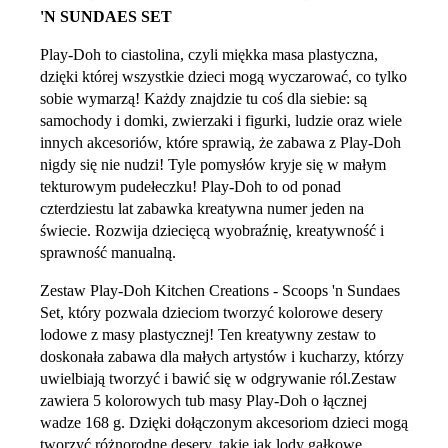
'N SUNDAES SET
Play-Doh to ciastolina, czyli miękka masa plastyczna,
dzięki której wszystkie dzieci mogą wyczarować, co tylko
sobie wymarzą! Każdy znajdzie tu coś dla siebie: są
samochody i domki, zwierzaki i figurki, ludzie oraz wiele
innych akcesoriów, które sprawią, że zabawa z Play-Doh
nigdy się nie nudzi! Tyle pomysłów kryje się w małym
tekturowym pudełeczku! Play-Doh to od ponad
czterdziestu lat zabawka kreatywna numer jeden na
świecie. Rozwija dziecięcą wyobraźnię, kreatywność i
sprawność manualną.
Zestaw Play-Doh Kitchen Creations - Scoops 'n Sundaes
Set, który pozwala dzieciom tworzyć kolorowe desery
lodowe z masy plastycznej! Ten kreatywny zestaw to
doskonała zabawa dla małych artystów i kucharzy, którzy
uwielbiają tworzyć i bawić się w odgrywanie ról.Zestaw
zawiera 5 kolorowych tub masy Play-Doh o łącznej
wadze 168 g. Dzięki dołączonym akcesoriom dzieci mogą
tworzyć różnorodne desery, takie jak lody gałkowe,