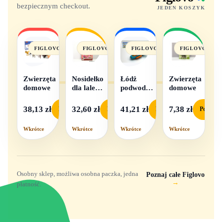
bezpiecznym checkout.
JEDEN KOSZYK
FIGLOVO
FIGLOVO
FIGLOVO
FIGLOVO
Zwierzęta
Nosidełko
Łódż
Zwierzęta
domowe
dla lalek
podwodna
domowe
w
na baterie
pudełku
38,13 zł
32,60 zł
41,21 zł
7,38 zł
Podgląd
Podgląd
Podgląd
Podgląd
Wkrótce
Wkrótce
Wkrótce
Wkrótce
Osobny sklep, możliwa osobna paczka, jedna
Poznaj całe Figlovo
→
płatność.