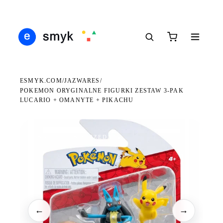
Ś
DARMOWA DOSTAWA OD 199 ZŁ
POLSCY I EUROPEJSCY DYSTRYBUTORZY
14
●
●
●
ESMYK.COM
JAZWARES
/
/
POKEMON ORYGINALNE FIGURKI ZESTAW 3-PAK
LUCARIO + OMANYTE + PIKACHU
WKRÓTCE W SPRZEDAŻY
←
→