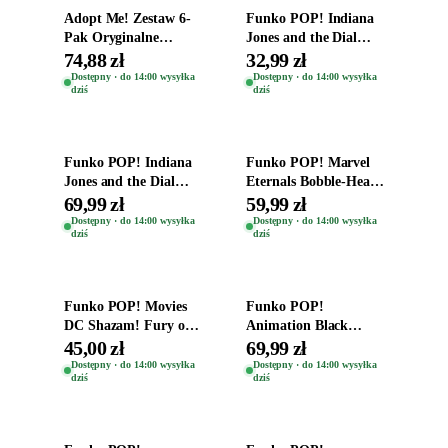
Adopt Me! Zestaw 6-
Funko POP! Indiana
Pak Oryginalne
Jones and the Dial
Figurki Roblox
Destiny Bobble-Head
74,88 zł
32,99 zł
Zwierzęta Tropical
Helena Shaw 1386
Dostępny · do 14:00 wysyłka
Dostępny · do 14:00 wysyłka
dziś
dziś
Time
Dodaj do koszyka
Dodaj do koszyka
Funko POP! Indiana
Funko POP! Marvel
Jones and the Dial
Eternals Bobble-Head
Destiny Bobble-Head
Oryginalna Figurka
69,99 zł
59,99 zł
Teddy Kumar 1388
Kro 737
Dostępny · do 14:00 wysyłka
Dostępny · do 14:00 wysyłka
dziś
dziś
Dodaj do koszyka
Dodaj do koszyka
Funko POP! Movies
Funko POP!
DC Shazam! Fury of
Animation Black
the Gods Vinyl Figure
Clover Vinyl Figure
45,00 zł
69,99 zł
Eugene 1281
Oryginalna Figurka
Dostępny · do 14:00 wysyłka
Dostępny · do 14:00 wysyłka
dziś
dziś
Yuno 1101
Dodaj do koszyka
Dodaj do koszyka