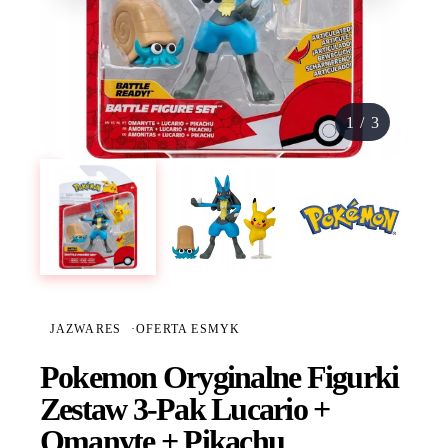
1
/
3
JAZWARES
·
OFERTA ESMYK
Pokemon Oryginalne Figurki
Zestaw 3-Pak Lucario +
Omanyte + Pikachu