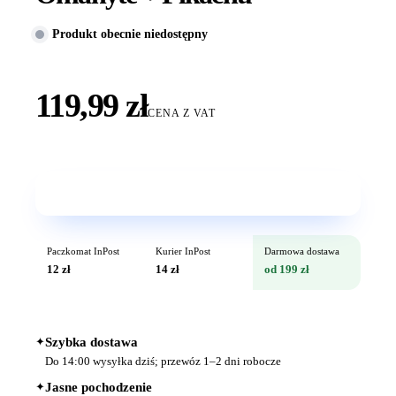
Produkt obecnie niedostępny
119,99 zł
CENA Z VAT
Wkrótce w sprzedaży
Paczkomat InPost
Kurier InPost
Darmowa dostawa
12 zł
14 zł
od 199 zł
✦
Szybka dostawa
Do 14:00 wysyłka dziś; przewóz 1–2 dni robocze
✦
Jasne pochodzenie