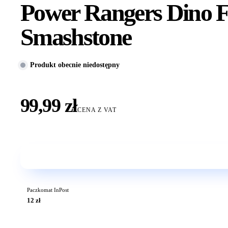
Power Rangers Dino F
Smashstone
Produkt obecnie niedostępny
99,99 zł
CENA Z VAT
Paczkomat InPost
12 zł