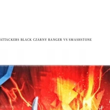
I NA ZWROT
ZAMÓW DO 14:00 — WYSYŁKA DZIŚ
DARMOWA DOSTAWA OD 199 
●
●
 ATTACKERS BLACK CZARNY RANGER VS SMASHSTONE