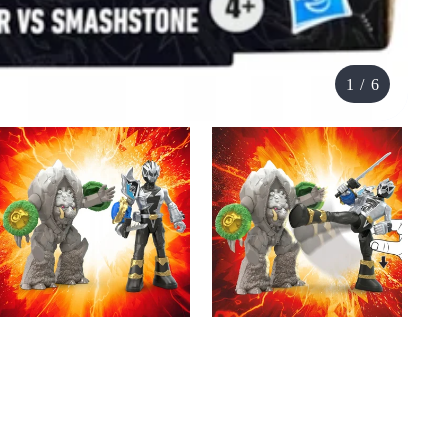
1
/
6