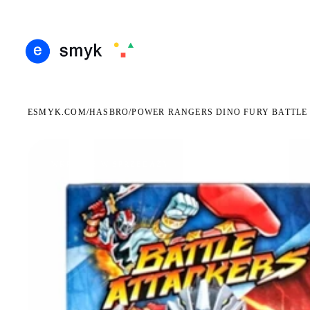
ARMOWA DOSTAWA OD 199 ZŁ
POLSCY I EUROPEJSCY DYSTRYBUTORZY
14 DN
●
●
ESMYK.COM
HASBRO
/
/
POWER RANGERS DINO FURY BATTLE
WKRÓTCE W SPRZEDAŻY