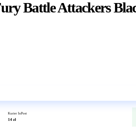
ury Battle Attackers Bl
Wkrótce w sprzedaży
Kurier InPost
14 zł