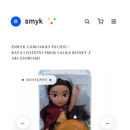
Ś
DARMOWA DOSTAWA OD 199 ZŁ
POLSCY I EUROPEJSCY DYSTRYBUTORZY
14
●
●
●
ESMYK.COM
JAKKS PACIFIC
/
/
RAYA I OSTATNI SMOK LALKA DISNEY Z
AKCESORIAMI
★ DOSTĘPNY ★
←
→