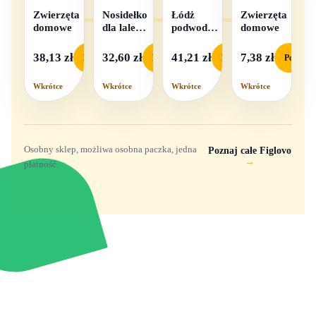
Zwierzęta
Nosidełko
Łódż
Zwierzęta
domowe
dla lalek
podwodna
domowe
w
na baterie
pudełku
38,13 zł
32,60 zł
41,21 zł
7,38 zł
Podgląd
Podgląd
Podgląd
Podgląd
Wkrótce
Wkrótce
Wkrótce
Wkrótce
Osobny sklep, możliwa osobna paczka, jedna
Poznaj całe Figlovo
→
płatność.
Zabawki, figurki i kolekcjonerskie hity z
e
smyk
ulubionych światów. Jeden sklep, przejrzyste
zasady dostawy i produkty od polskich oraz
europejskich dystrybutorów.