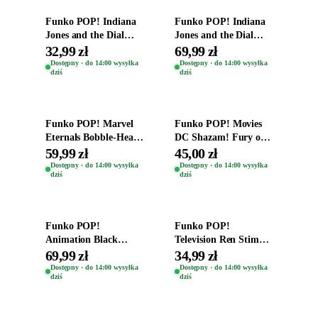
Funko POP! Indiana
Funko POP! Indiana
Jones and the Dial
Jones and the Dial
Destiny Bobble-Head
Destiny Bobble-Head
32,99 zł
69,99 zł
Helena Shaw 1386
Teddy Kumar 1388
Dostępny · do 14:00 wysyłka
Dostępny · do 14:00 wysyłka
dziś
dziś
Dodaj do koszyka
Dodaj do koszyka
Funko POP! Marvel
Funko POP! Movies
Eternals Bobble-Head
DC Shazam! Fury of
Oryginalna Figurka
the Gods Vinyl Figure
59,99 zł
45,00 zł
Kro 737
Eugene 1281
Dostępny · do 14:00 wysyłka
Dostępny · do 14:00 wysyłka
dziś
dziś
Dodaj do koszyka
Dodaj do koszyka
Funko POP!
Funko POP!
Animation Black
Television Ren Stimpy
Clover Vinyl Figure
Space Madness Ren
69,99 zł
34,99 zł
Oryginalna Figurka
(Special Edition) 1532
Dostępny · do 14:00 wysyłka
Dostępny · do 14:00 wysyłka
dziś
dziś
Yuno 1101