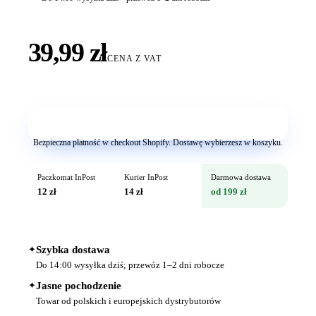
39,99 zł
CENA Z VAT
Dodaj do koszyka
Bezpieczna płatność w checkout Shopify. Dostawę wybierzesz w koszyku.
Paczkomat InPost
Kurier InPost
Darmowa dostawa
12 zł
14 zł
od 199 zł
✦
Szybka dostawa
Do 14:00 wysyłka dziś; przewóz 1–2 dni robocze
✦
Jasne pochodzenie
Towar od polskich i europejskich dystrybutorów