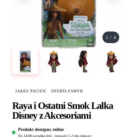
1
/
4
JAKKS PACIFIC
·
OFERTA ESMYK
Raya i Ostatni Smok Lalka
Disney z Akcesoriami
Produkt dostępny online
Do 14:00 wysyłka dziś · przewóz 1–2 dni robocze