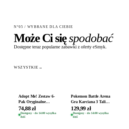
N°05 / WYBRANE DLA CIEBIE
Może Ci się
spodobać
Dostępne teraz popularne zabawki z oferty eSmyk.
WSZYSTKIE
→
Dodaj do koszyka
Dodaj do koszyka
Adopt Me! Zestaw 6-
Pokemon Battle Arena
Pak Oryginalne
Gra Karciana 3 Talie
Figurki Roblox
Oryginal
74,88 zł
129,99 zł
Zwierzęta Tropical
Dostępny · do 14:00 wysyłka
Dostępny · do 14:00 wysyłka
dziś
dziś
Time
Dodaj do koszyka
Dodaj do koszyka