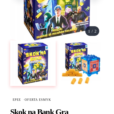
1
/
2
EPEE
·
OFERTA ESMYK
Skok na Bank Gra