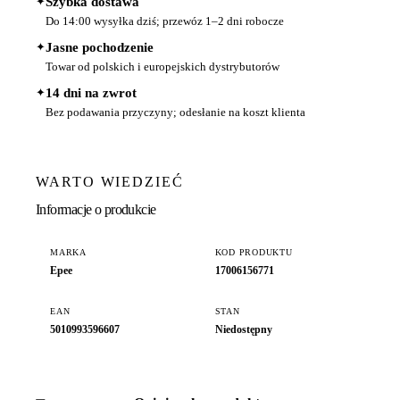
✦
Szybka dostawa
Do 14:00 wysyłka dziś; przewóz 1–2 dni robocze
✦
Jasne pochodzenie
Towar od polskich i europejskich dystrybutorów
✦
14 dni na zwrot
Bez podawania przyczyny; odesłanie na koszt klienta
WARTO WIEDZIEĆ
Informacje o produkcie
MARKA
KOD PRODUKTU
Epee
17006156771
EAN
STAN
5010993596607
Niedostępny