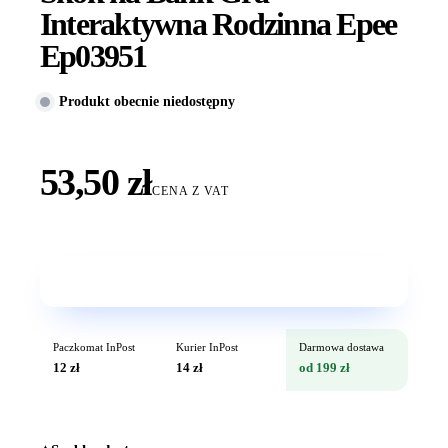
Interaktywna Rodzinna Epee
Ep03951
Produkt obecnie niedostępny
53,50 zł
CENA Z VAT
Wkrótce w sprzedaży
Paczkomat InPost
Kurier InPost
Darmowa dostawa
12 zł
14 zł
od 199 zł