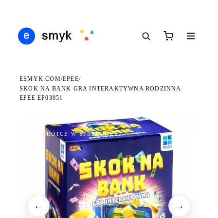
Ś
DARMOWA DOSTAWA OD 199 ZŁ
POLSCY I EUROPEJSCY DYSTRYBUTORZY
14
●
●
●
ESMYK.COM
EPEE
/
/
SKOK NA BANK GRA INTERAKTYWNA RODZINNA
EPEE EP03951
WKRÓTCE W SPRZEDAŻY
←
→