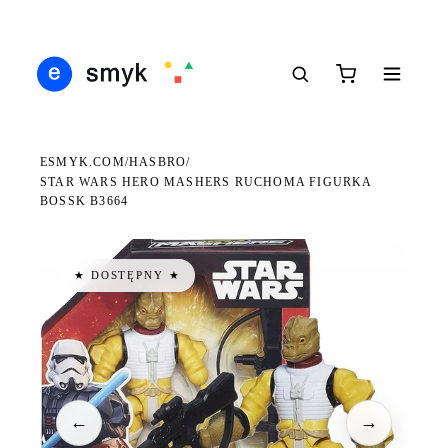
DARMOWA DOSTAWA OD 199 ZŁ
POLSCY I EUROPEJSCY DYSTRYBUTORZY
14 
●
●
●
ESMYK.COM
HASBRO
/
/
STAR WARS HERO MASHERS RUCHOMA FIGURKA
BOSSK B3664
★ DOSTĘPNY ★
←
→