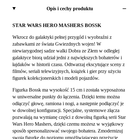
Opis i cechy produktu
STAR WARS HERO MASHERS BOSSK
Wkrocz do galaktyki pełnej przygód i wyobraźni z
zabawkami ze świata Gwiezdnych wojen! W
niewiarygodnej sadze walki Dobra ze Złem w odległej
galaktyce biorą udział jedni z największych bohaterów i
łajdaków w historii czasu. Odtwarzaj ekscytujące sceny z
filmów, seriali telewizyjnych, książek i gier przy użyciu
figurek kolekcjonerskich i modeli pojazdów.
Figurka Bossk ma wysokość 15 cm i została wyposażona
w uniwersalne punkty do łączenia. Dzięki temu można
odłączyć głowę, ramiona i nogi, a następnie podłączyć je
w dowolnej konfiguracji. Specjalne, systemowe złącza
pozwalają na wymianę części z dowolną figurką serii Star
Wars Hero Mashers, dzięki czemu możesz w wyjątkowy
sposób spersonalizować swojego bohatera. Zmodernizuj
swoją figurkę do poziomu umożliwiającego przeżycie