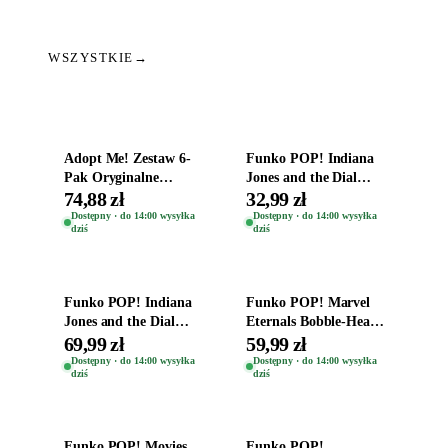
WSZYSTKIE
→
Dodaj do koszyka
Dodaj do koszyka
Adopt Me! Zestaw 6-
Funko POP! Indiana
Pak Oryginalne
Jones and the Dial
Figurki Roblox
Destiny Bobble-Head
74,88 zł
32,99 zł
Zwierzęta Tropical
Helena Shaw 1386
Dostępny · do 14:00 wysyłka
Dostępny · do 14:00 wysyłka
dziś
dziś
Time
Dodaj do koszyka
Dodaj do koszyka
Funko POP! Indiana
Funko POP! Marvel
Jones and the Dial
Eternals Bobble-Head
Destiny Bobble-Head
Oryginalna Figurka
69,99 zł
59,99 zł
Teddy Kumar 1388
Kro 737
Dostępny · do 14:00 wysyłka
Dostępny · do 14:00 wysyłka
dziś
dziś
Dodaj do koszyka
Dodaj do koszyka
Funko POP! Movies
Funko POP!