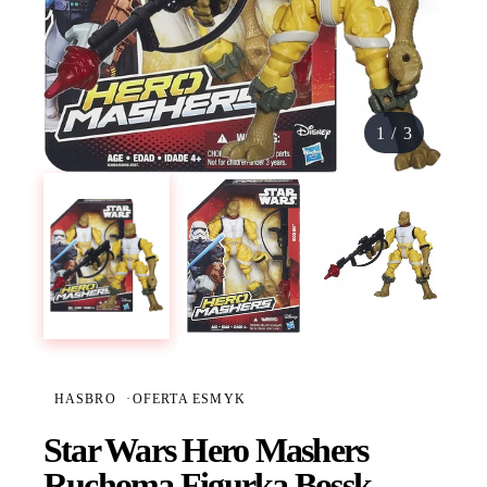
1
/
3
HASBRO
·
OFERTA ESMYK
Star Wars Hero Mashers
Ruchoma Figurka Bossk