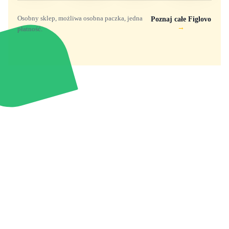
Osobny sklep, możliwa osobna paczka, jedna
Poznaj całe Figlovo
→
płatność.
Zabawki, figurki i kolekcjonerskie hity z
e
smyk
ulubionych światów. Jeden sklep, przejrzyste
zasady dostawy i produkty od polskich oraz
europejskich dystrybutorów.
Popularne marki
Pomoc
Zakupy
Funko Marvel
Kontakt
Mój koszyk