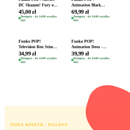
DC Shazam! Fury of
Animation Black
the Gods Vinyl Figure
Clover Vinyl Figure
45,00 zł
69,99 zł
Eugene 1281
Oryginalna Figurka
Dostępny · do 14:00 wysyłka
Dostępny · do 14:00 wysyłka
dziś
dziś
Yuno 1101
Dodaj do koszyka
Dodaj do koszyka
Funko POP!
Funko POP!
Television Ren Stimpy
Animation Dora -
Space Madness Ren
Vinyl Figure
34,99 zł
39,99 zł
(Special Edition) 1532
Oryginalna Figurka
Dostępny · do 14:00 wysyłka
Dostępny · do 14:00 wysyłka
dziś
dziś
Dora 2003
JEDEN KOSZYK / FIGLOVO