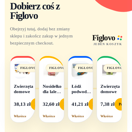
Dobierz coś z
Figlovo
Obejrzyj tutaj, dodaj bez zmiany
sklepu i zakończ zakup w jednym
Figlovo
bezpiecznym checkout.
JEDEN KOSZYK
FIGLOVO
FIGLOVO
FIGLOVO
FIGLOVO
Zwierzęta
Nosidełko
Łódż
Zwierzęta
domowe
dla lalek
podwodna
domowe
w
na baterie
pudełku
38,13 zł
32,60 zł
41,21 zł
7,38 zł
Podgląd
Podgląd
Podgląd
Podgląd
Wkrótce
Wkrótce
Wkrótce
Wkrótce