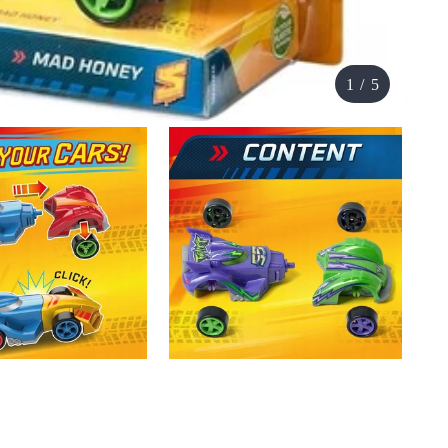
1
/
5