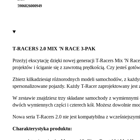
5906826000949
T-RACERS 2.0 MIX 'N RACE 3-PAK
Przeżyj ekscytację dzięki nowej generacji T-Racers Mix 'N Rac
projektów i ściganie się z zawrotną prędkością. Czy jesteś go
Zbierz kilkadziesiąt różnorodnych modeli samochodów, z każd
spersonalizowane pojazdy. Każdy T-Racer zaprojektowany jest z
W zestawie znajdziesz trzy składane samochody z wymiennymi c
dwóch wymiennych części i czterech kół. Możesz dowolnie model
Nowa seria T-Racers 2.0 nie jest kompatybilna z wcześniejszym
Charakterystyka produktu: