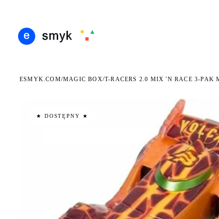
ARMOWA DOSTAWA OD 199 ZŁ
POLSCY I EUROPEJSCY DYSTRYBUTORZY
14 DN
●
●
ESMYK.COM
MAGIC BOX
/
/
T-RACERS 2.0 MIX 'N RACE 3-PAK
★ DOSTĘPNY ★