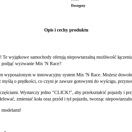
Dostępny
Opis i cechy produktu
e! Te wyjątkowe samochody oferują niepowtarzalną możliwość łączenia
tów podjąć wyzwanie Mix 'N Race?
ym wyposażonym w innowacyjny system Mix 'N Race. Możesz dowolnie 
 myślą o prędkości, co czyni je zawsze gotowymi do wyścigu, przynos
zęściami. Wystarczy jedno "CLICK!", aby przekształcić pojazdy i prz
ować, zmieniać koła oraz przód i tył pojazdu, tworząc niepowtarzal
i modelami!