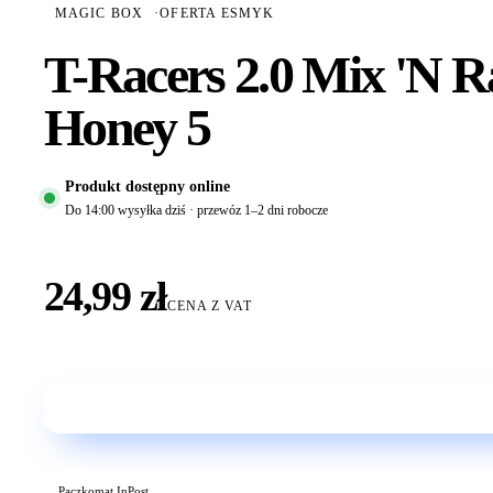
MAGIC BOX
·
OFERTA ESMYK
T-Racers 2.0 Mix 'N 
Honey 5
Produkt dostępny online
Do 14:00 wysyłka dziś · przewóz 1–2 dni robocze
24,99 zł
CENA Z VAT
Paczkomat InPost