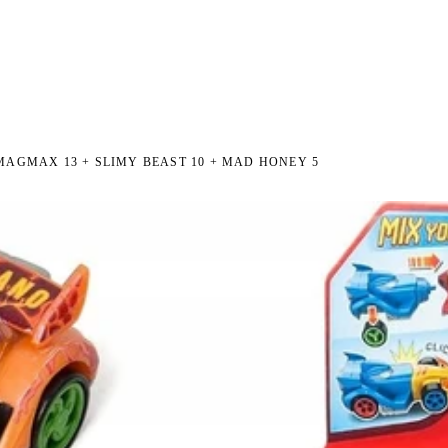
I NA ZWROT
ZAMÓW DO 14:00 — WYSYŁKA DZIŚ
DARMOWA DOSTAWA OD 199 
●
●
 MAGMAX 13 + SLIMY BEAST 10 + MAD HONEY 5