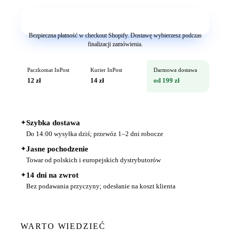
Dodaj do koszyka
Bezpieczna płatność w checkout Shopify. Dostawę wybierzesz podczas
finalizacji zamówienia.
Paczkomat InPost
Kurier InPost
Darmowa dostawa
12 zł
14 zł
od 199 zł
✦
Szybka dostawa
Do 14:00 wysyłka dziś; przewóz 1–2 dni robocze
✦
Jasne pochodzenie
Towar od polskich i europejskich dystrybutorów
✦
14 dni na zwrot
Bez podawania przyczyny; odesłanie na koszt klienta
WARTO WIEDZIEĆ