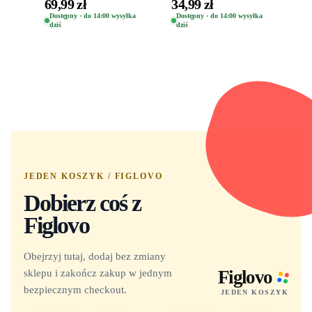
Clover Vinyl Figure
Space Madness Ren
69,99 zł
34,99 zł
Oryginalna Figurka
(Special Edition) 1532
Dostępny · do 14:00 wysyłka
Dostępny · do 14:00 wysyłka
dziś
dziś
Yuno 1101
JEDEN KOSZYK / FIGLOVO
Dobierz coś z
Figlovo
Obejrzyj tutaj, dodaj bez zmiany
sklepu i zakończ zakup w jednym
Figlovo
bezpiecznym checkout.
JEDEN KOSZYK