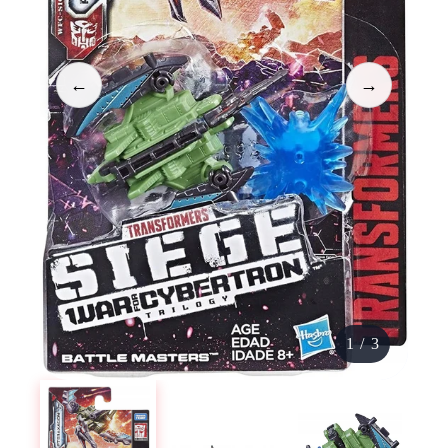
←
→
1
/
3