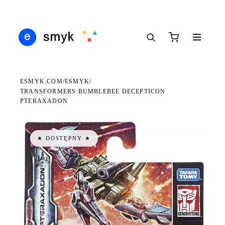
DARMOWA DOSTAWA OD 199 ZŁ
POLSCY I EUROPEJSCY DYSTRYBUTORZY
14 
●
●
●
ESMYK.COM
ESMYK
/
/
TRANSFORMERS BUMBLEBEE DECEPTICON
PTERAXADON
★ DOSTĘPNY ★