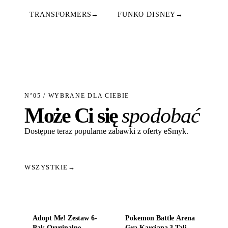
TRANSFORMERS
→
FUNKO DISNEY
→
N°05 / WYBRANE DLA CIEBIE
Może Ci się
spodobać
Dostępne teraz popularne zabawki z oferty eSmyk.
WSZYSTKIE
→
Dodaj do koszyka
Dodaj do koszyka
Adopt Me! Zestaw 6-
Pokemon Battle Arena
Pak Oryginalne
Gra Karciana 3 Talie