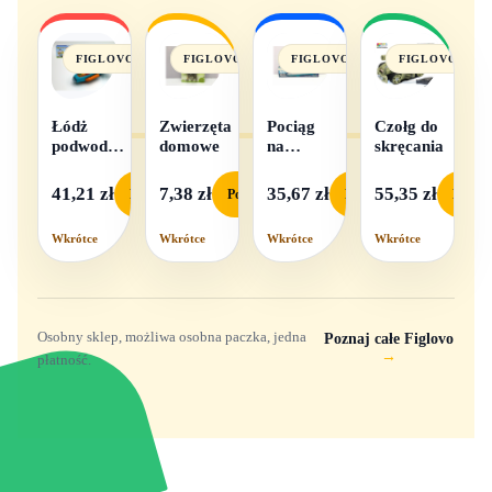
FIGLOVO
FIGLOVO
FIGLOVO
FIGLOVO
Łódż
Zwierzęta
Pociąg
Czołg do
podwodna
domowe
na
skręcania
na baterie
baterie
światło i
41,21 zł
7,38 zł
35,67 zł
55,35 zł
Podgląd
Podgląd
Podgląd
Podgl
dźwięk
Wkrótce
Wkrótce
Wkrótce
Wkrótce
Osobny sklep, możliwa osobna paczka, jedna
Poznaj całe Figlovo
→
płatność.