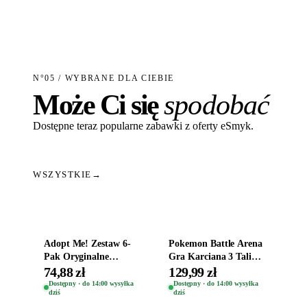
N°05 / WYBRANE DLA CIEBIE
Może Ci się
spodobać
Dostępne teraz popularne zabawki z oferty eSmyk.
WSZYSTKIE
→
Dodaj do koszyka
Dodaj do koszyka
Adopt Me! Zestaw 6-
Pokemon Battle Arena
Pak Oryginalne
Gra Karciana 3 Talie
Figurki Roblox
Oryginal
74,88 zł
129,99 zł
Zwierzęta Tropical
Dostępny · do 14:00 wysyłka
Dostępny · do 14:00 wysyłka
dziś
dziś
Time
Dodaj do koszyka
Dodaj do koszyka