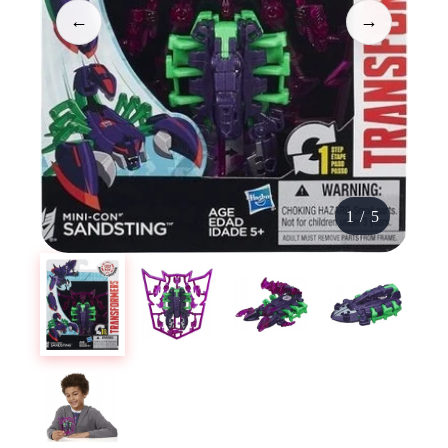
←
→
1
/
5