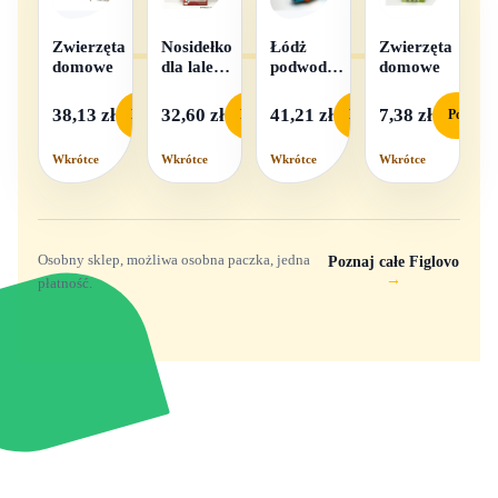
Zwierzęta
Nosidełko
Łódż
Zwierzęta
domowe
dla lalek
podwodna
domowe
w
na baterie
pudełku
38,13 zł
32,60 zł
41,21 zł
7,38 zł
Podgląd
Podgląd
Podgląd
Podgląd
Wkrótce
Wkrótce
Wkrótce
Wkrótce
Osobny sklep, możliwa osobna paczka, jedna
Poznaj całe Figlovo
→
płatność.
Zabawki, figurki i kolekcjonerskie hity z
e
smyk
ulubionych światów. Jeden sklep, przejrzyste
zasady dostawy i produkty od polskich oraz