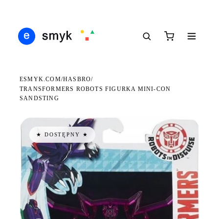
DARMOWA DOSTAWA OD 199 ZŁ
POLSCY I EUROPEJSCY DYSTRYBUTORZY
14 
●
●
●
ESMYK.COM
HASBRO
/
/
TRANSFORMERS ROBOTS FIGURKA MINI-CON
SANDSTING
★ DOSTĘPNY ★