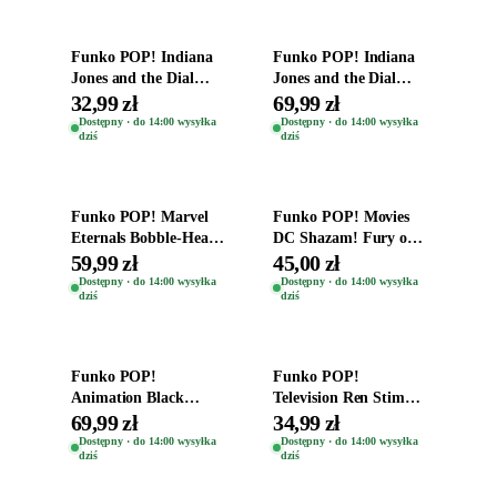
Funko POP! Indiana
Funko POP! Indiana
Jones and the Dial
Jones and the Dial
Destiny Bobble-Head
Destiny Bobble-Head
32,99 zł
69,99 zł
Helena Shaw 1386
Teddy Kumar 1388
Dostępny · do 14:00 wysyłka
Dostępny · do 14:00 wysyłka
dziś
dziś
Dodaj do koszyka
Dodaj do koszyka
Funko POP! Marvel
Funko POP! Movies
Eternals Bobble-Head
DC Shazam! Fury of
Oryginalna Figurka
the Gods Vinyl Figure
59,99 zł
45,00 zł
Kro 737
Eugene 1281
Dostępny · do 14:00 wysyłka
Dostępny · do 14:00 wysyłka
dziś
dziś
Dodaj do koszyka
Dodaj do koszyka
Funko POP!
Funko POP!
Animation Black
Television Ren Stimpy
Clover Vinyl Figure
Space Madness Ren
69,99 zł
34,99 zł
Oryginalna Figurka
(Special Edition) 1532
Dostępny · do 14:00 wysyłka
Dostępny · do 14:00 wysyłka
dziś
dziś
Yuno 1101