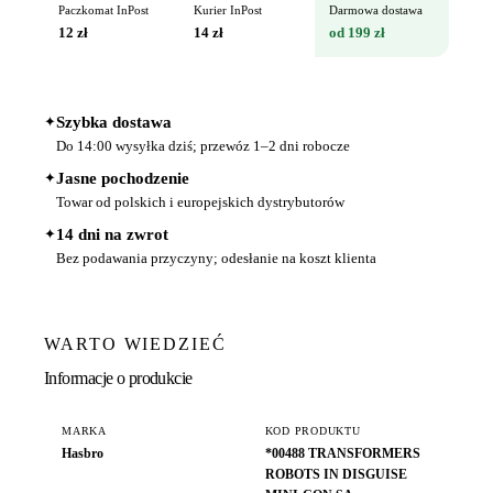
Paczkomat InPost
Kurier InPost
Darmowa dostawa
12 zł
14 zł
od 199 zł
✦
Szybka dostawa
Do 14:00 wysyłka dziś; przewóz 1–2 dni robocze
✦
Jasne pochodzenie
Towar od polskich i europejskich dystrybutorów
✦
14 dni na zwrot
Bez podawania przyczyny; odesłanie na koszt klienta
WARTO WIEDZIEĆ
Informacje o produkcie
MARKA
KOD PRODUKTU
Hasbro
*00488 TRANSFORMERS
ROBOTS IN DISGUISE