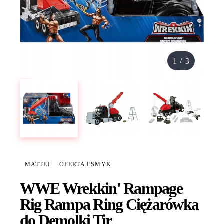
1
/
3
MATTEL
·
OFERTA ESMYK
WWE Wrekkin' Rampage
Rig Rampa Ring Ciężarówka
do Demolki Tir