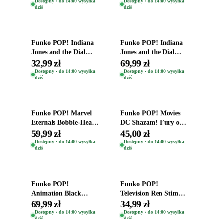
Zwierzęta Tropical
Dostępny · do 14:00 wysyłka
Dostępny · do 14:00 wysyłka
dziś
dziś
Time
Dodaj do koszyka
Dodaj do koszyka
Funko POP! Indiana
Funko POP! Indiana
Jones and the Dial
Jones and the Dial
Destiny Bobble-Head
Destiny Bobble-Head
32,99 zł
69,99 zł
Helena Shaw 1386
Teddy Kumar 1388
Dostępny · do 14:00 wysyłka
Dostępny · do 14:00 wysyłka
dziś
dziś
Dodaj do koszyka
Dodaj do koszyka
Funko POP! Marvel
Funko POP! Movies
Eternals Bobble-Head
DC Shazam! Fury of
Oryginalna Figurka
the Gods Vinyl Figure
59,99 zł
45,00 zł
Kro 737
Eugene 1281
Dostępny · do 14:00 wysyłka
Dostępny · do 14:00 wysyłka
dziś
dziś
Dodaj do koszyka
Dodaj do koszyka
Funko POP!
Funko POP!
Animation Black
Television Ren Stimpy
Clover Vinyl Figure
Space Madness Ren
69,99 zł
34,99 zł
Oryginalna Figurka
(Special Edition) 1532
Dostępny · do 14:00 wysyłka
Dostępny · do 14:00 wysyłka
dziś
dziś