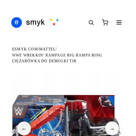
Ś
DARMOWA DOSTAWA OD 199 ZŁ
POLSCY I EUROPEJSCY DYSTRYBUTORZY
14
●
●
●
ESMYK.COM
MATTEL
/
/
WWE WREKKIN' RAMPAGE RIG RAMPA RING
CIĘŻARÓWKA DO DEMOLKI TIR
WKRÓTCE W SPRZEDAŻY
←
→