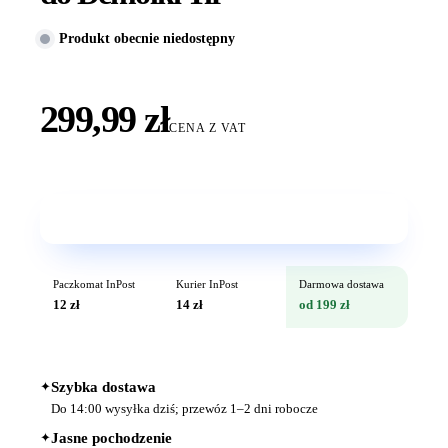
Produkt obecnie niedostępny
299,99 zł
CENA Z VAT
Wkrótce w sprzedaży
Paczkomat InPost
Kurier InPost
Darmowa dostawa
12 zł
14 zł
od 199 zł
✦
Szybka dostawa
Do 14:00 wysyłka dziś; przewóz 1–2 dni robocze
✦
Jasne pochodzenie