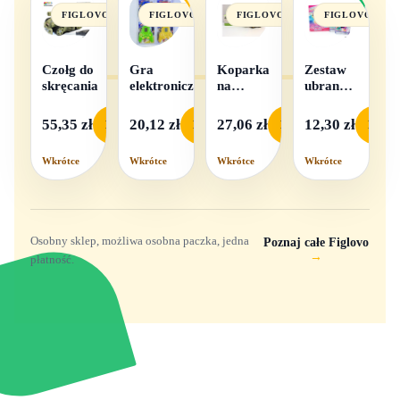
FIGLOVO
FIGLOVO
FIGLOVO
FIGLOVO
Czołg do
Gra
Koparka
Zestaw
skręcania
elektroniczna
na
ubranek
baterie
dla lalek
- 1
55,35 zł
20,12 zł
27,06 zł
12,30 zł
Podgląd
Podgląd
Podgląd
Podgl
komplet,
mix
Wkrótce
Wkrótce
Wkrótce
Wkrótce
wzorów
Osobny sklep, możliwa osobna paczka, jedna
Poznaj całe Figlovo
→
płatność.
Zabawki, figurki i kolekcjonerskie hity z