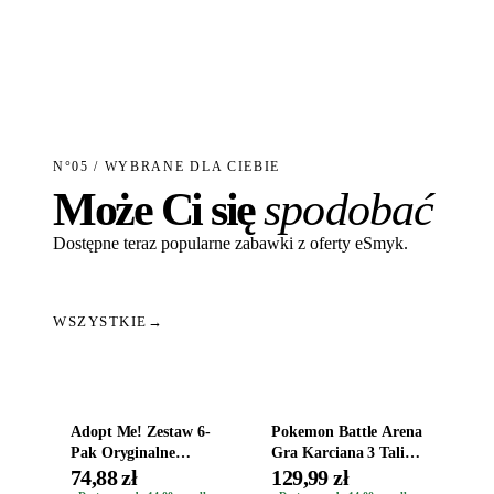
N°05 / WYBRANE DLA CIEBIE
Może Ci się
spodobać
Dostępne teraz popularne zabawki z oferty eSmyk.
WSZYSTKIE
→
Dodaj do koszyka
Dodaj do koszyka
Adopt Me! Zestaw 6-
Pokemon Battle Arena
Pak Oryginalne
Gra Karciana 3 Talie
Figurki Roblox
Oryginal
74,88 zł
129,99 zł