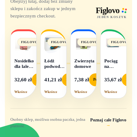
Obejrzyj tutaj, dodaj bez zmiany
sklepu i zakończ zakup w jednym
Figlovo
bezpiecznym checkout.
JEDEN KOSZYK
FIGLOVO
FIGLOVO
FIGLOVO
FIGLOVO
Nosidełko
Łódż
Zwierzęta
Pociąg
dla lalek
podwodna
domowe
na
w
na baterie
baterie
pudełku
światło i
32,60 zł
41,21 zł
7,38 zł
35,67 zł
Podgląd
Podgląd
Podgląd
Podgl
dźwięk
Wkrótce
Wkrótce
Wkrótce
Wkrótce
Osobny sklep, możliwa osobna paczka, jedna
Poznaj całe Figlovo
→
płatność.