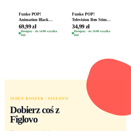
Funko POP!
Funko POP!
Animation Black
Television Ren Stimpy
Clover Vinyl Figure
Space Madness Ren
69,99 zł
34,99 zł
Oryginalna Figurka
(Special Edition) 1532
Dostępny · do 14:00 wysyłka
Dostępny · do 14:00 wysyłka
dziś
dziś
Yuno 1101
JEDEN KOSZYK / FIGLOVO
Dobierz coś z
Figlovo