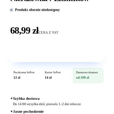
Produkt obecnie niedostępny
68,99 zł
CENA Z VAT
Wkrótce w sprzedaży
Paczkomat InPost
Kurier InPost
Darmowa dostawa
12 zł
14 zł
od 199 zł
✦
Szybka dostawa
Do 14:00 wysyłka dziś; przewóz 1–2 dni robocze
✦
Jasne pochodzenie