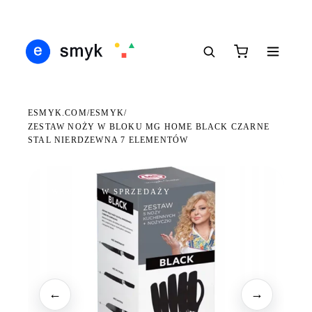
DARMOWA DOSTAWA OD 199 ZŁ
POLSCY I EUROPEJSCY DYSTRYBUTORZY
14 
●
●
●
ESMYK.COM
ESMYK
/
/
ZESTAW NOŻY W BLOKU MG HOME BLACK CZARNE
STAL NIERDZEWNA 7 ELEMENTÓW
WKRÓTCE W SPRZEDAŻY
←
→