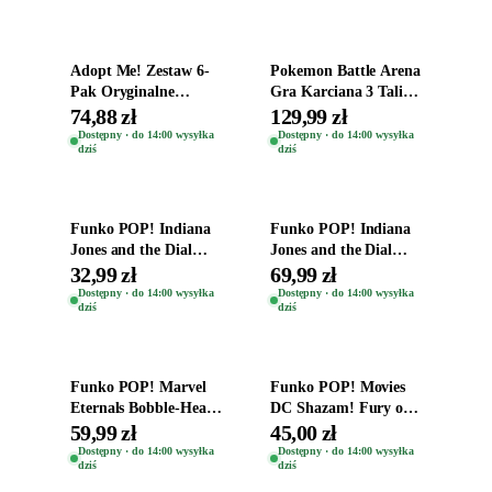
Dodaj do koszyka
Dodaj do koszyka
Adopt Me! Zestaw 6-
Pokemon Battle Arena
Pak Oryginalne
Gra Karciana 3 Talie
Figurki Roblox
Oryginal
74,88 zł
129,99 zł
Zwierzęta Tropical
Dostępny · do 14:00 wysyłka
Dostępny · do 14:00 wysyłka
dziś
dziś
Time
Dodaj do koszyka
Dodaj do koszyka
Funko POP! Indiana
Funko POP! Indiana
Jones and the Dial
Jones and the Dial
Destiny Bobble-Head
Destiny Bobble-Head
32,99 zł
69,99 zł
Helena Shaw 1386
Teddy Kumar 1388
Dostępny · do 14:00 wysyłka
Dostępny · do 14:00 wysyłka
dziś
dziś
Dodaj do koszyka
Dodaj do koszyka
Funko POP! Marvel
Funko POP! Movies
Eternals Bobble-Head
DC Shazam! Fury of
Oryginalna Figurka
the Gods Vinyl Figure
59,99 zł
45,00 zł
Kro 737
Eugene 1281
Dostępny · do 14:00 wysyłka
Dostępny · do 14:00 wysyłka
dziś
dziś
Dodaj do koszyka
Dodaj do koszyka